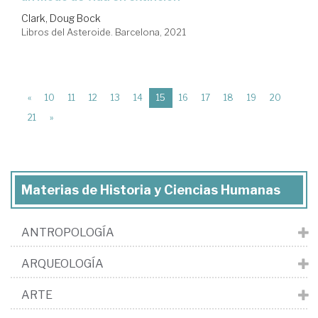
Clark, Doug Bock
Libros del Asteroide. Barcelona, 2021
(current)
«
10
11
12
13
14
15
16
17
18
19
20
21
»
Materias de Historia y Ciencias Humanas
ANTROPOLOGÍA
ARQUEOLOGÍA
ARTE