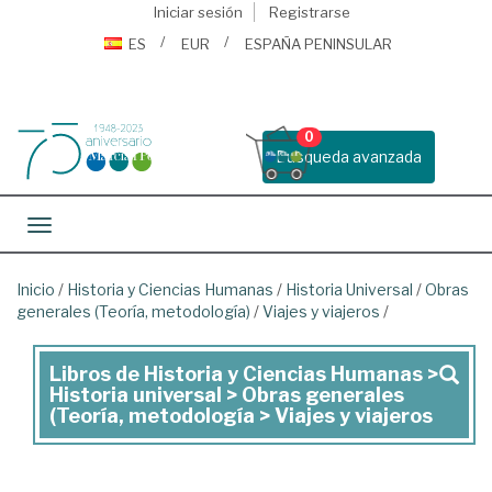
Iniciar sesión
Registrarse
ES
EUR
ESPAÑA PENINSULAR
0
Busqueda avanzada
Toggle navigation
Inicio
/
Historia y Ciencias Humanas
/
Historia Universal
/
Obras
generales (Teoría, metodología)
/
Viajes y viajeros
/
Libros de Historia y Ciencias Humanas >
Libros
Historia universal > Obras generales
de
(Teoría, metodología > Viajes y viajeros
Historia
y