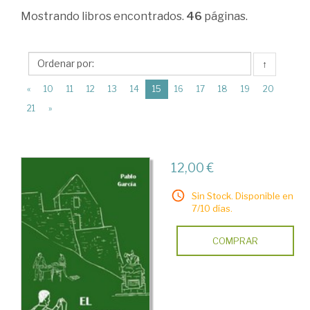
Ciencias
Mostrando
libros encontrados.
46
páginas.
Humanas
>
↑
Historia
(current)
«
10
11
12
13
14
15
16
17
18
19
20
universal
21
»
>
Obras
generales
12,00 €
(Teoría,
Sin Stock. Disponible en
metodología
7/10 días.
>
COMPRAR
Viajes
y
viajeros