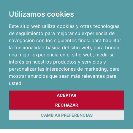
Utilizamos cookies
Este sitio web utiliza cookies y otras tecnologías
de seguimiento para mejorar su experiencia de
navegación con los siguientes fines:
para habilitar
la funcionalidad básica del sitio web
,
para brindar
una mejor experiencia en el sitio web
,
medir su
interés en nuestros productos y servicios y
personalizar las interacciones de marketing
,
para
mostrar anuncios que sean más relevantes para
usted
.
ACEPTAR
RECHAZAR
CAMBIAR PREFERENCIAS