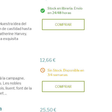
Stock en librería. Envío
en 24/48 horas
Nuestra idea del
COMPRAR
n de castidad hasta
Katherine Harvey,
na exquisita
12,66 €
Sin Stock. Disponible en
3/4 semanas.
e à la campagne,
s. Les nobles
COMPRAR
, lisent, font de la
t ...
a
25,50 €