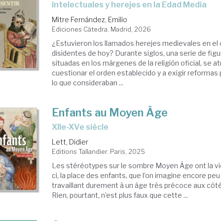
Intelectuales y herejes en la Edad Media
Mitre Fernández, Emilio
Ediciones Cátedra. Madrid, 2026
¿Estuvieron los llamados herejes medievales en el 
disidentes de hoy? Durante siglos, una serie de figu
situadas en los márgenes de la religión oficial, se a
cuestionar el orden establecido y a exigir reformas
lo que consideraban ...
Enfants au Moyen Âge
XIIe-XVe siècle
Lett, Didier
Editions Tallandier. Paris, 2025
Les stéréotypes sur le sombre Moyen Âge ont la vi
ci, la place des enfants, que l’on imagine encore peu
travaillant durement à un âge très précoce aux côt
Rien, pourtant, n’est plus faux que cette ...