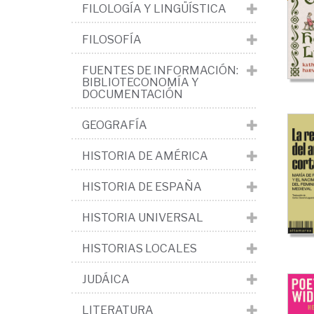
His
FILOLOGÍA Y LINGÜÍSTICA
Me
FILOSOFÍA
>
FUENTES DE INFORMACIÓN:
Soc
BIBLIOTECONOMÍA Y
Vi
DOCUMENTACIÓN
y
GEOGRAFÍA
cul
HISTORIA DE AMÉRICA
cot
HISTORIA DE ESPAÑA
HISTORIA UNIVERSAL
HISTORIAS LOCALES
JUDÁICA
LITERATURA