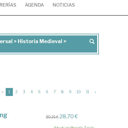
BRERÍAS
AGENDA
NOTICIAS
ersal > Historia Medieval >
(current)
«
1
2
3
4
5
6
7
8
9
10
11
»
ing
28,70 €
30,21 €