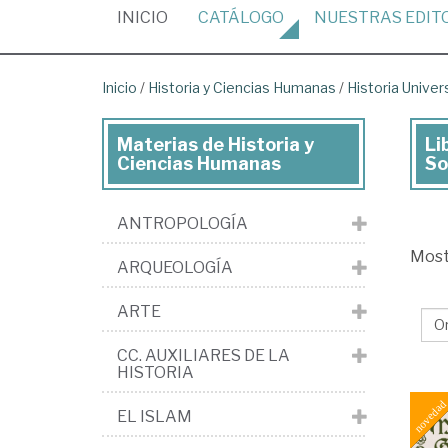
(CURRENT)
INICIO
CATÁLOGO
NUESTRAS
EDIT
Inicio
/
Historia y Ciencias Humanas
/
Historia Univer
Materias de Historia y
Li
Lib
Ciencias Humanas
So
de
His
ANTROPOLOGÍA
y
Mos
ARQUEOLOGÍA
Cie
Hu
ARTE
>
CC. AUXILIARES DE LA
His
HISTORIA
uni
EL ISLAM
>