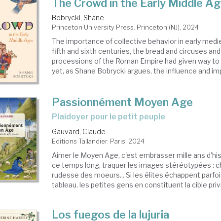
The Crowd in the Early Middle A
Bobrycki, Shane
Princeton University Press. Princeton (NJ), 2024
The importance of collective behavior in early medi
fifth and sixth centuries, the bread and circuses and
processions of the Roman Empire had given way to a
yet, as Shane Bobrycki argues, the influence and imp
Passionnément Moyen Age
Plaidoyer pour le petit peuple
Gauvard, Claude
Editions Tallandier. Paris, 2024
Aimer le Moyen Age, c'est embrasser mille ans d'his
ce temps long, traquer les images stéréotypées : c
rudesse des moeurs... Si les élites échappent parfo
tableau, les petites gens en constituent la cible privil
Los fuegos de la lujuria