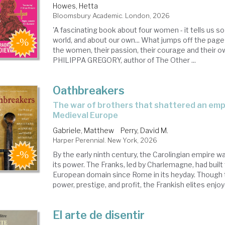
Howes, Hetta
Bloomsbury Academic. London, 2026
'A fascinating book about four women - it tells us s
world, and about our own... What jumps off the page i
the women, their passion, their courage and their ow
PHILIPPA GREGORY, author of The Other ...
Oathbreakers
the war of brothers that shattered an empire and made
Medieval Europe
Gabriele, Matthew
Perry, David M.
Harper Perennial. New York, 2026
By the early ninth century, the Carolingian empire wa
its power. The Franks, led by Charlemagne, had built
European domain since Rome in its heyday. Though 
power, prestige, and profit, the Frankish elites enjoyed
El arte de disentir