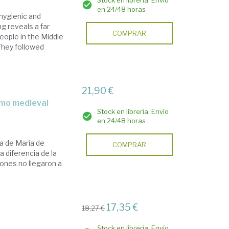
Stock en librería. Envío
en 24/48 horas
hygienic and
ng reveals a far
COMPRAR
eople in the Middle
 They followed
21,90 €
ismo medieval
Stock en librería. Envío
en 24/48 horas
la de María de
COMPRAR
a diferencia de la
ciones no llegaron a
17,35 €
18,27 €
Stock en librería. Envío