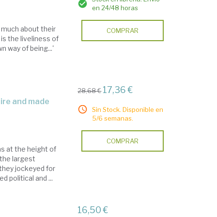
en 24/48 horas
o much about their
COMPRAR
s the liveliness of
n way of being...'
17,36 €
28,68 €
Sin Stock. Disponible en
5/6 semanas.
COMPRAR
s at the height of
 the largest
they jockeyed for
 political and ...
16,50 €