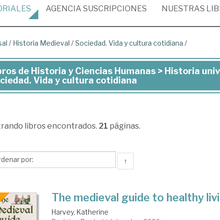
ORIALES
AGENCIA
SUSCRIPCIONES
NUESTRAS
LI
sal
/
Historia Medieval
/
Sociedad. Vida y cultura cotidiana
/
bros de Historia y Ciencias Humanas > Historia univ
ros
ciedad. Vida y cultura cotidiana
toria
trando
libros encontrados.
21
páginas.
ncias
manas
↑
toria
versal
The medieval guide to healthy liv
Harvey, Katherine