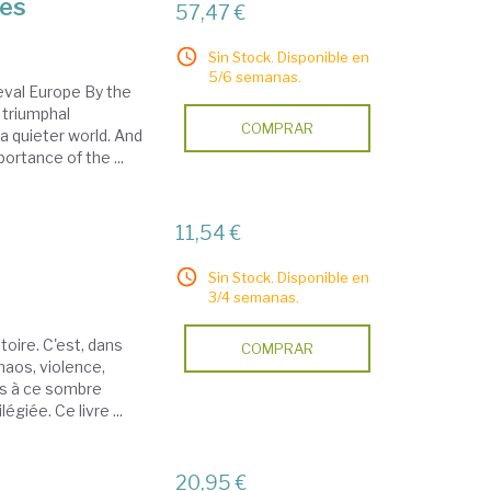
ges
57,47 €
Sin Stock. Disponible en
5/6 semanas.
eval Europe By the
 triumphal
COMPRAR
 quieter world. And
ortance of the ...
11,54 €
Sin Stock. Disponible en
3/4 semanas.
toire. C'est, dans
COMPRAR
haos, violence,
is à ce sombre
égiée. Ce livre ...
20,95 €