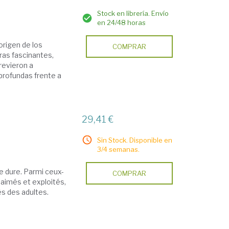
Stock en librería. Envío
en 24/48 horas
origen de los
COMPRAR
ras fascinantes,
trevieron a
 profundas frente a
29,41 €
Sin Stock. Disponible en
3/4 semanas.
e dure. Parmi ceux-
COMPRAR
 aimés et exploités,
és des adultes.