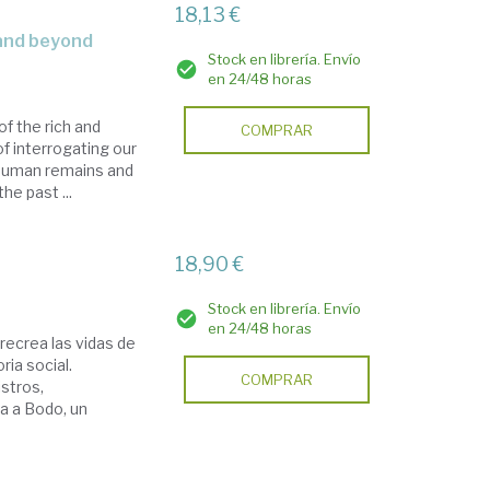
18,13 €
 and beyond
Stock en librería. Envío
en 24/48 horas
of the rich and
COMPRAR
f interrogating our
 human remains and
he past ...
18,90 €
Stock en librería. Envío
en 24/48 horas
recrea las vidas de
ria social.
COMPRAR
istros,
a a Bodo, un