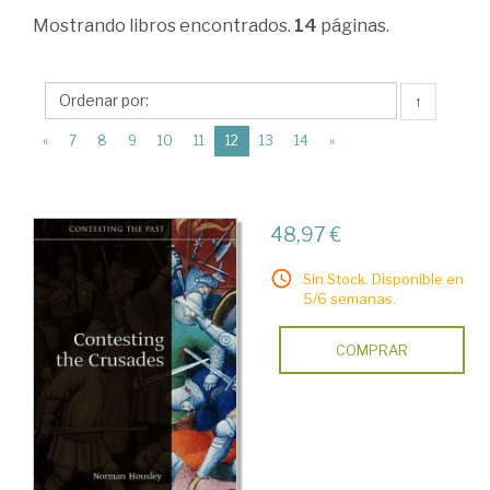
Ciencias
Mostrando
libros encontrados.
14
páginas.
Humanas
>
↑
Historia
(current)
«
7
8
9
10
11
12
13
14
»
universal
>
Historia
48,97 €
Medieval
Sin Stock. Disponible en
>
5/6 semanas.
Cruzadas,
COMPRAR
Templarios
y
Ordenes
Militares