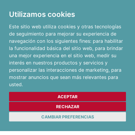
Utilizamos cookies
Este sitio web utiliza cookies y otras tecnologías
de seguimiento para mejorar su experiencia de
navegación con los siguientes fines:
para habilitar
la funcionalidad básica del sitio web
,
para brindar
una mejor experiencia en el sitio web
,
medir su
interés en nuestros productos y servicios y
personalizar las interacciones de marketing
,
para
mostrar anuncios que sean más relevantes para
usted
.
ACEPTAR
RECHAZAR
CAMBIAR PREFERENCIAS