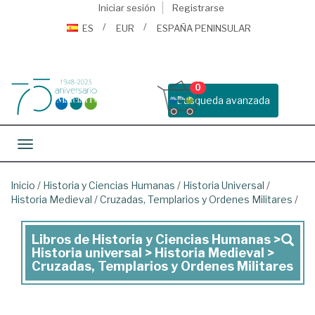
Iniciar sesión
Registrarse
ES
EUR
ESPAÑA PENINSULAR
0
Busqueda avanzada
Toggle navigation
Inicio
/
Historia y Ciencias Humanas
/
Historia Universal
/
Historia Medieval
/
Cruzadas, Templarios y Ordenes Militares
/
Libros de Historia y Ciencias Humanas >
Libros
Historia universal > Historia Medieval >
de
Cruzadas, Templarios y Ordenes Militares
Historia
y