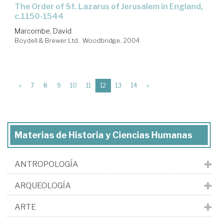
the Order of St. Lazarus of Jerusalem in England,
c.1150-1544
Marcombe, David
Boydell & Brewer Ltd.. Woodbridge, 2004
(current)
«
7
8
9
10
11
12
13
14
»
Materias de Historia y Ciencias Humanas
ANTROPOLOGÍA
ARQUEOLOGÍA
ARTE