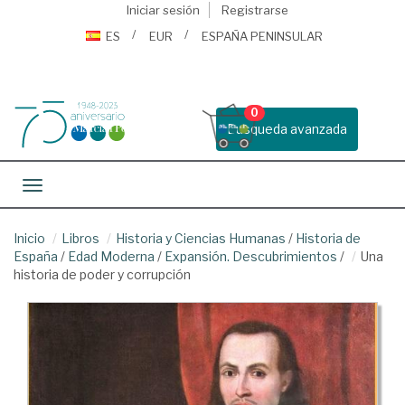
Iniciar sesión
Registrarse
ES
EUR
ESPAÑA PENINSULAR
0
Busqueda avanzada
Toggle navigation
Inicio
Libros
Historia y Ciencias Humanas
/
Historia de
España
/
Edad Moderna
/
Expansión. Descubrimientos
/
Una
historia de poder y corrupción