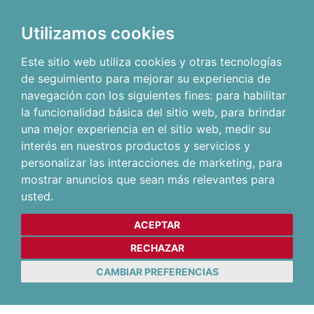
Utilizamos cookies
Este sitio web utiliza cookies y otras tecnologías
de seguimiento para mejorar su experiencia de
navegación con los siguientes fines:
para habilitar
la funcionalidad básica del sitio web
,
para brindar
una mejor experiencia en el sitio web
,
medir su
interés en nuestros productos y servicios y
personalizar las interacciones de marketing
,
para
mostrar anuncios que sean más relevantes para
usted
.
ACEPTAR
RECHAZAR
CAMBIAR PREFERENCIAS