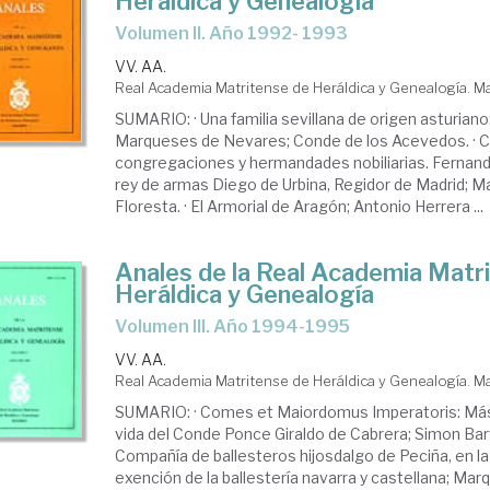
Heráldica y Genealogía
Volumen II. Año 1992- 1993
VV. AA.
Real Academia Matritense de Heráldica y Genealogía. M
SUMARIO: · Una familia sevillana de origen asturian
Marqueses de Nevares; Conde de los Acevedos. · C
congregaciones y hermandades nobiliarias. Fernando
rey de armas Diego de Urbina, Regidor de Madrid; M
Floresta. · El Armorial de Aragón; Antonio Herrera ...
Anales de la Real Academia Matr
Heráldica y Genealogía
Volumen III. Año 1994-1995
VV. AA.
Real Academia Matritense de Heráldica y Genealogía. M
SUMARIO: · Comes et Maiordomus Imperatoris: Más
vida del Conde Ponce Giraldo de Cabrera; Simon Bart
Compañía de ballesteros hijosdalgo de Peciña, en la 
exención de la ballestería navarra y castellana; Marq