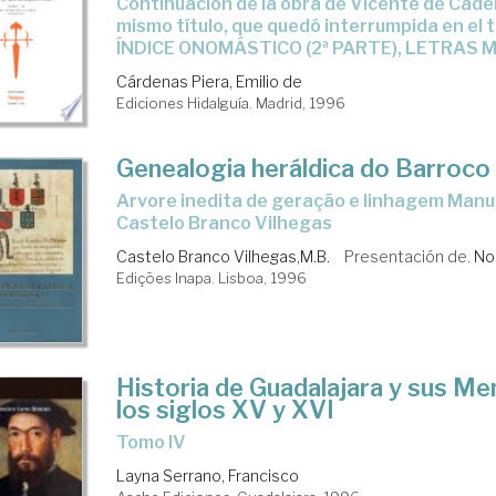
Continuación de la obra de Vicente de Cadenas y Vicent, del
mismo título, que quedó interrumpida en el 
toria
ÍNDICE ONOMÁSTICO (2ª PARTE), LETRAS M
Cárdenas Piera, Emilio de
Ediciones Hidalguía. Madrid, 1996
áldica
Genealogia heráldica do Barroco
nealogía
arvore inedita de geração e linhagem Manuel Bernardo
Castelo Branco Vilhegas
Castelo Branco Vilhegas,M.B.
Presentación de.
No
Edições Inapa. Lisboa, 1996
Historia de Guadalajara y sus M
los siglos XV y XVI
Tomo IV
Layna Serrano, Francisco