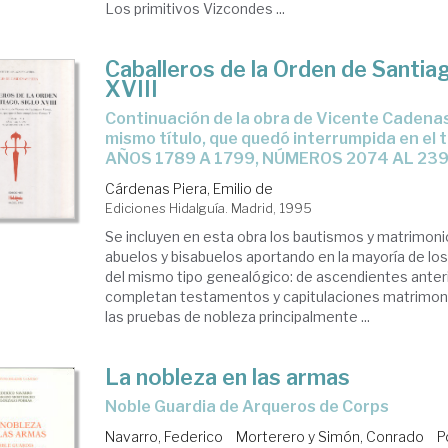
Los primitivos Vizcondes ...
Caballeros de la Orden de Santiag
XVIII
Continuación de la obra de Vicente Cadenas y Vicent, del
mismo título, que quedó interrumpida en el 
AÑOS 1789 A 1799, NÚMEROS 2074 AL 23
Cárdenas Piera, Emilio de
Ediciones Hidalguía. Madrid, 1995
Se incluyen en esta obra los bautismos y matrimoni
abuelos y bisabuelos aportando en la mayoría de lo
del mismo tipo genealógico: de ascendientes anter
completan testamentos y capitulaciones matrimonia
las pruebas de nobleza principalmente ...
La nobleza en las armas
Noble Guardia de Arqueros de Corps
Navarro, Federico
Morterero y Simón, Conrado
P