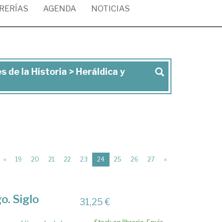
BRERÍAS
AGENDA
NOTICIAS
 de la Historia > Heráldica y
(current)
«
19
20
21
22
23
24
25
26
27
»
o. Siglo
31,25 €