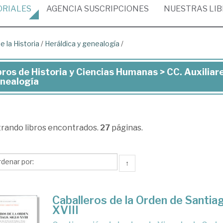
ORIALES
AGENCIA
SUSCRIPCIONES
NUESTRAS
LI
e la Historia
/
Heráldica y genealogía
/
bros de Historia y Ciencias Humanas > CC. Auxiliares
ros
nealogía
toria
trando
libros encontrados.
27
páginas.
ncias
manas
↑
.
iliares
Caballeros de la Orden de Santiag
XVIII