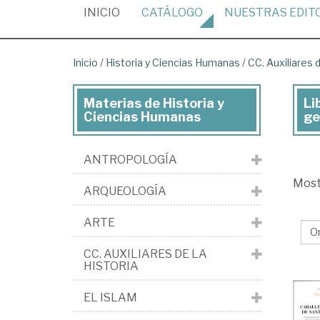
(CURRENT)
INICIO
CATÁLOGO
NUESTRAS
EDIT
Inicio
/
Historia y Ciencias Humanas
/
CC. Auxiliares d
Materias de Historia y
Li
Lib
Ciencias Humanas
ge
de
His
ANTROPOLOGÍA
y
Mos
ARQUEOLOGÍA
Cie
Hu
ARTE
>
CC. AUXILIARES DE LA
CC
HISTORIA
Aux
EL ISLAM
de