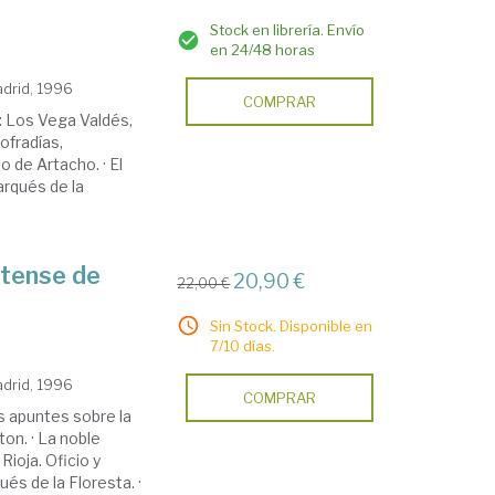
Stock en librería. Envío
en 24/48 horas
adrid, 1996
COMPRAR
o: Los Vega Valdés,
ofradías,
 de Artacho. · El
arqués de la
itense de
20,90 €
22,00 €
Sin Stock. Disponible en
7/10 días.
adrid, 1996
COMPRAR
 apuntes sobre la
on. · La noble
Rioja. Oficio y
ués de la Floresta. ·