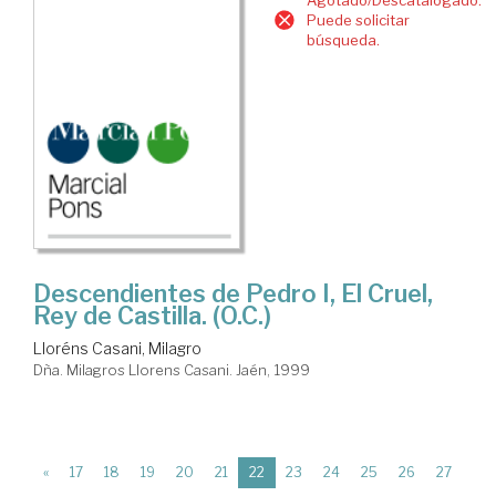
Puede solicitar
búsqueda.
Descendientes de Pedro I, El Cruel,
Rey de Castilla. (O.C.)
Lloréns Casani, Milagro
Dña. Milagros Llorens Casani. Jaén, 1999
(current)
«
17
18
19
20
21
22
23
24
25
26
27