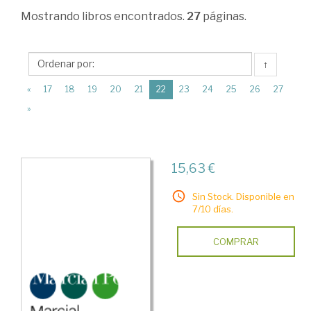
Ciencias
Mostrando
libros encontrados.
27
páginas.
Humanas
>
↑
CC.
(current)
«
17
18
19
20
21
22
23
24
25
26
27
Auxiliares
»
de
la
Historia
15,63 €
>
Sin Stock. Disponible en
Heráldica
7/10 días.
y
COMPRAR
genealogía