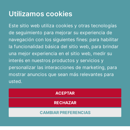
Utilizamos cookies
Este sitio web utiliza cookies y otras tecnologías
de seguimiento para mejorar su experiencia de
navegación con los siguientes fines:
para habilitar
la funcionalidad básica del sitio web
,
para brindar
una mejor experiencia en el sitio web
,
medir su
interés en nuestros productos y servicios y
personalizar las interacciones de marketing
,
para
mostrar anuncios que sean más relevantes para
usted
.
ACEPTAR
RECHAZAR
CAMBIAR PREFERENCIAS