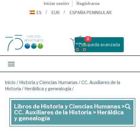
Iniciar sesión
Registrarse
ES
EUR
ESPAÑA PENINSULAR
0
Busqueda avanzada
Toggle navigation
Inicio
/
Historia y Ciencias Humanas
/
CC. Auxiliares de la
Historia
/
Heráldica y genealogía
/
Libros de Historia y Ciencias Humanas >
Libros
CC. Auxiliares de la Historia > Heráldica
de
y genealogía
Historia
y