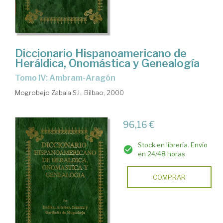
Diccionario Hispanoamericano de
Heráldica, Onomástica y Genealogía
Tomo IV: Ambram-Aragón
Mogrobejo Zabala S.l.. Bilbao, 2000
96,16 €
Stock en librería. Envío
en 24/48 horas
COMPRAR