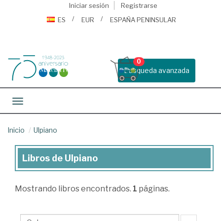
Iniciar sesión
Registrarse
ES
EUR
ESPAÑA PENINSULAR
0
Busqueda avanzada
Toggle navigation
Inicio
Ulpiano
Libros de Ulpiano
Libros
de
Mostrando
libros encontrados.
1
páginas.
Ulpiano