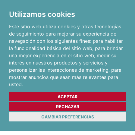
Utilizamos cookies
Este sitio web utiliza cookies y otras tecnologías
de seguimiento para mejorar su experiencia de
navegación con los siguientes fines:
para habilitar
la funcionalidad básica del sitio web
,
para brindar
una mejor experiencia en el sitio web
,
medir su
interés en nuestros productos y servicios y
personalizar las interacciones de marketing
,
para
mostrar anuncios que sean más relevantes para
usted
.
ACEPTAR
RECHAZAR
CAMBIAR PREFERENCIAS