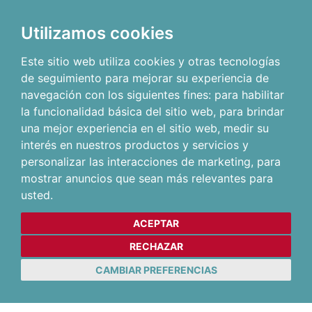
Utilizamos cookies
Este sitio web utiliza cookies y otras tecnologías
de seguimiento para mejorar su experiencia de
navegación con los siguientes fines:
para habilitar
la funcionalidad básica del sitio web
,
para brindar
una mejor experiencia en el sitio web
,
medir su
interés en nuestros productos y servicios y
personalizar las interacciones de marketing
,
para
mostrar anuncios que sean más relevantes para
usted
.
ACEPTAR
RECHAZAR
CAMBIAR PREFERENCIAS