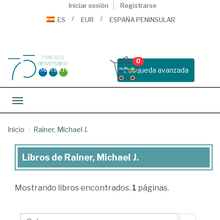
Iniciar sesión
Registrarse
ES
EUR
ESPAÑA PENINSULAR
0
Busqueda avanzada
Toggle navigation
Inicio
Rainer, Michael J.
Libros de Rainer, Michael J.
Libros
de
Mostrando
libros encontrados.
1
páginas.
Rainer,
Michael