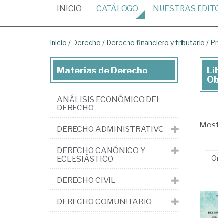
(CURRENT)
INICIO
CATÁLOGO
NUESTRAS
EDIT
Inicio
/
Derecho
/
Derecho financiero y tributario
/
Pr
Materias de Derecho
Li
Lib
Ob
de
ANÁLISIS ECONÓMICO DEL
De
DERECHO
>
Mos
DERECHO ADMINISTRATIVO
De
fin
DERECHO CANÓNICO Y
ECLESIÁSTICO
y
tri
DERECHO CIVIL
>
DERECHO COMUNITARIO
Pr