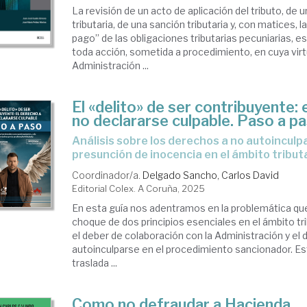
La revisión de un acto de aplicación del tributo, de 
tributaria, de una sanción tributaria y, con matices, l
pago” de las obligaciones tributarias pecuniarias, e
toda acción, sometida a procedimiento, en cuya virt
Administración ...
El «delito» de ser contribuyente: 
no declararse culpable. Paso a p
análisis sobre los derechos a no autoinculparse y a la
presunción de inocencia en el ámbito tribut
Coordinador/a.
Delgado Sancho, Carlos David
Editorial Colex. A Coruña, 2025
En esta guía nos adentramos en la problemática que
choque de dos principios esenciales en el ámbito tr
el deber de colaboración con la Administración y el
autoinculparse en el procedimiento sancionador. Es
traslada ...
Como no defraudar a Hacienda