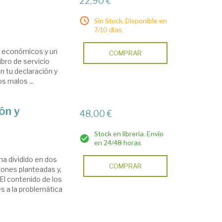
22,90 €
Sin Stock. Disponible en
7/10 días.
os económicos y un
COMPRAR
ibro de servicio
n tu declaración y
s malos ...
ón y
48,00 €
Stock en librería. Envío
en 24/48 horas
a dividido en dos
COMPRAR
iones planteadas y,
El contenido de los
s a la problemática