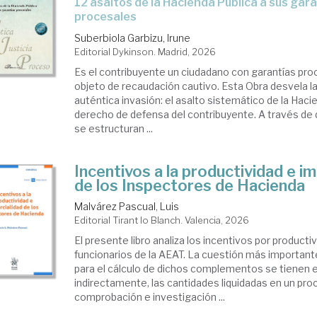
12 asaltos de la Hacienda Pública a sus garantías
butarios
procesales
Suberbiola Garbizu, Irune
ras
Editorial Dykinson. Madrid, 2026
erales.
Es el contribuyente un ciudadano con garantías pro
objeto de recaudación cautivo. Esta Obra desvela la
isión.
auténtica invasión: el asalto sistemático de la Hacie
derecho de defensa del contribuyente. A través de 
pección
se estructuran ...
Incentivos a la productividad e im
de los Inspectores de Hacienda
Malvárez Pascual, Luis
Editorial Tirant lo Blanch. Valencia, 2026
El presente libro analiza los incentivos por producti
funcionarios de la AEAT. La cuestión más important
para el cálculo de dichos complementos se tienen e
indirectamente, las cantidades liquidadas en un pr
comprobación e investigación ...