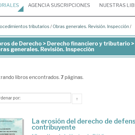
ORIALES
AGENCIA
SUSCRIPCIONES
NUESTRAS
LI
ocedimientos tributarios
/
Obras generales. Revisión. Inspección
/
bros de Derecho > Derecho financiero y tributario 
ros
ras generales. Revisión. Inspección
recho
trando
libros encontrados.
7
páginas.
recho
anciero
↑
butario
La erosión del derecho de defens
contribuyente
ocedimientos