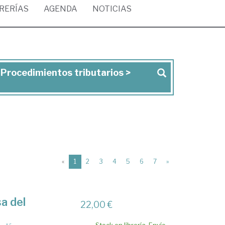
BRERÍAS
AGENDA
NOTICIAS
> Procedimientos tributarios >
(current)
«
1
2
3
4
5
6
7
»
a del
22,00 €