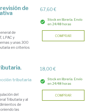
revisión de
67,60 €
ativa
Stock en librería. Envío
en 24/48 horas
General de
COMPRAR
GT, LPAC y
quemas y unas 300
utaria en criterios
ibutaria.
18,00 €
Stock en librería. Envío
ección tributaria
en 24/48 horas
gulación del
COMPRAR
al Tributaria y al
edimientos de
poniendo las