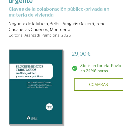
urgente
Claves de la colaboración público-privada en
materia de vivienda
Noguera de la Muela, Belén
;
Araguàs Galcerà, Irene
;
Casanellas Chuecos, Montserrat
Editorial Aranzadi. Pamplona, 2026
29,00 €
Stock en librería. Envío
en 24/48 horas
COMPRAR