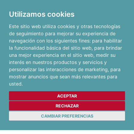
Utilizamos cookies
Este sitio web utiliza cookies y otras tecnologías
de seguimiento para mejorar su experiencia de
navegación con los siguientes fines:
para habilitar
la funcionalidad básica del sitio web
,
para brindar
una mejor experiencia en el sitio web
,
medir su
interés en nuestros productos y servicios y
personalizar las interacciones de marketing
,
para
mostrar anuncios que sean más relevantes para
usted
.
ACEPTAR
RECHAZAR
CAMBIAR PREFERENCIAS