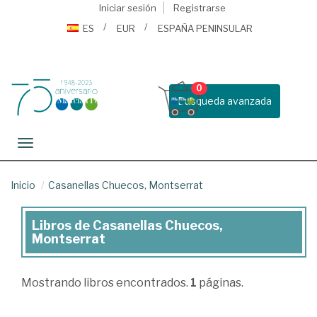
Iniciar sesión
Registrarse
ES
EUR
ESPAÑA PENINSULAR
0
Busqueda avanzada
Toggle navigation
Inicio
Casanellas Chuecos, Montserrat
Libros de Casanellas Chuecos,
Libros
Montserrat
de
Casanellas
Mostrando
libros encontrados.
1
páginas.
Chuecos,