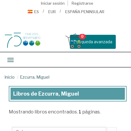
Iniciar sesión
Registrarse
ES
EUR
ESPAÑA PENINSULAR
0
Busqueda avanzada
Toggle navigation
Inicio
Ezcurra, Miguel
Libros de Ezcurra, Miguel
Libros
de
Mostrando
libros encontrados.
1
páginas.
Ezcurra,
Miguel