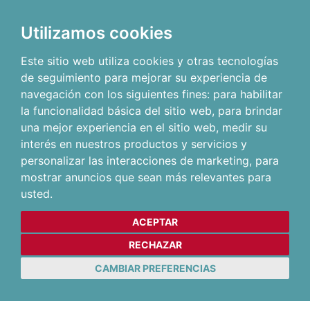
Utilizamos cookies
Este sitio web utiliza cookies y otras tecnologías
de seguimiento para mejorar su experiencia de
navegación con los siguientes fines:
para habilitar
la funcionalidad básica del sitio web
,
para brindar
una mejor experiencia en el sitio web
,
medir su
interés en nuestros productos y servicios y
personalizar las interacciones de marketing
,
para
mostrar anuncios que sean más relevantes para
usted
.
ACEPTAR
RECHAZAR
CAMBIAR PREFERENCIAS