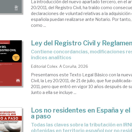
La introducción del nuevo apartado tercero, en el art
20/2011, del Registro Civil, ha traído como consecu
declaraciones de voluntad relativas a la adquisición 
española puedan realizarse ante Notario. Por tanto
como ...
Ley del Registro Civil y Reglame
Contiene concordancias, modificaciones resaltadas e
índices analíticos
Editorial Colex. A Coruña, 2026
Presentamos este Texto Legal Básico con la nueva
Civil, la Ley 20/2011, de 21 de julio, que fue publicada 
2011, pero que entró en vigor 10 años después de s
Junto a ella se incluye ...
Los no residentes en España y e
a paso
Todas las claves sobre la tributación en IRNR de las rentas
obtenidas en territorio español por no resi