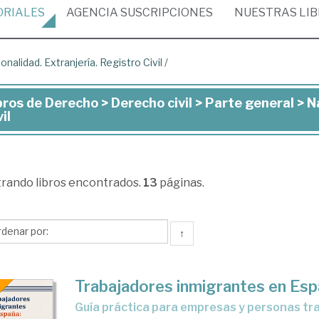
ORIALES
AGENCIA
SUSCRIPCIONES
NUESTRAS
LI
onalidad. Extranjería. Registro Civil
/
bros de Derecho > Derecho civil > Parte general > N
ros
il
recho
trando
libros encontrados.
13
páginas.
recho
l
↑
rte
eral
Trabajadores inmigrantes en Es
guía práctica para empresas y personas t