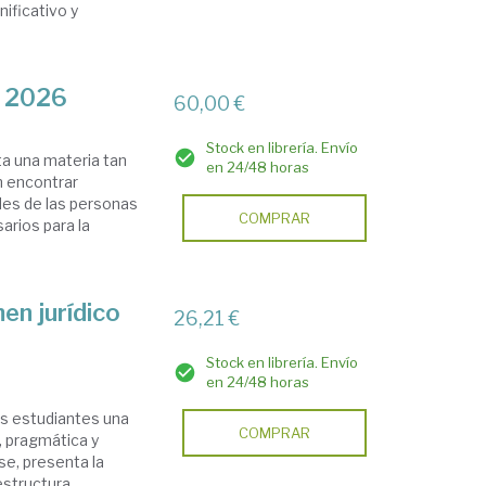
ificativo y
a 2026
60,00 €
Stock en librería. Envío
a una materia tan
en 24/48 horas
n encontrar
des de las personas
COMPRAR
arios para la
en jurídico
26,21 €
Stock en librería. Envío
en 24/48 horas
os estudiantes una
COMPRAR
a, pragmática y
se, presenta la
tructura ...