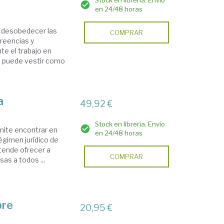
Stock en librería. Envío
en 24/48 horas
e desobedecer las
COMPRAR
reencias y
te el trabajo en
si puede vestir como
a
49,92 €
Stock en librería. Envío
mite encontrar en
en 24/48 horas
égimen jurídico de
etende ofrecer a
COMPRAR
sas a todos ...
bre
20,95 €