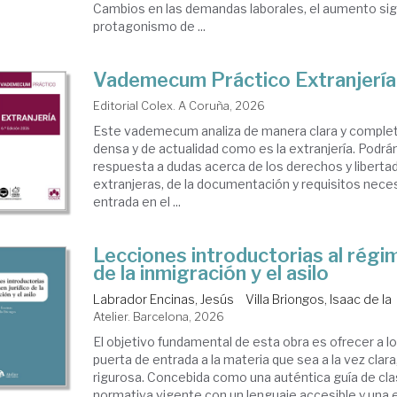
Cambios en las demandas laborales, el aumento sign
protagonismo de ...
Vademecum Práctico Extranjerí
Editorial Colex. A Coruña, 2026
Este vademecum analiza de manera clara y complet
densa y de actualidad como es la extranjería. Podrá
respuesta a dudas acerca de los derechos y liberta
extranjeras, de la documentación y requisitos neces
entrada en el ...
Lecciones introductorias al régim
de la inmigración y el asilo
Labrador Encinas, Jesús
Villa Briongos, Isaac de la
Atelier. Barcelona, 2026
El objetivo fundamental de esta obra es ofrecer a l
puerta de entrada a la materia que sea a la vez clar
rigurosa. Concebida como una auténtica guía de cla
normativa vigente con un lenguaje accesible y una es