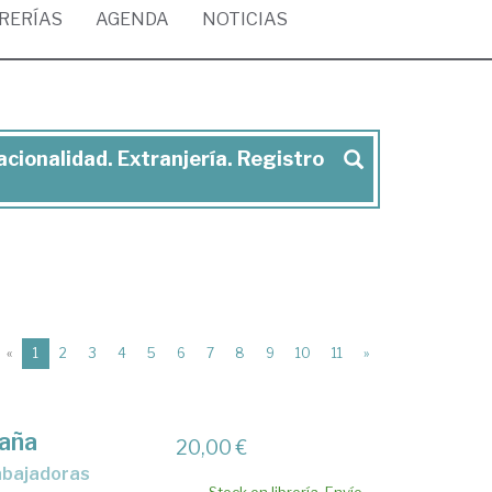
BRERÍAS
AGENDA
NOTICIAS
acionalidad. Extranjería. Registro
(current)
«
1
2
3
4
5
6
7
8
9
10
11
»
paña
20,00 €
rabajadoras