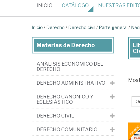
(CURRENT)
INICIO
CATÁLOGO
NUESTRAS
EDIT
Inicio
/
Derecho
/
Derecho civil
/
Parte general
/
Naci
Materias de Derecho
Li
Lib
Civ
de
ANÁLISIS ECONÓMICO DEL
De
DERECHO
>
Mos
DERECHO ADMINISTRATIVO
De
civi
DERECHO CANÓNICO Y
ECLESIÁSTICO
>
Pa
DERECHO CIVIL
gen
DERECHO COMUNITARIO
>