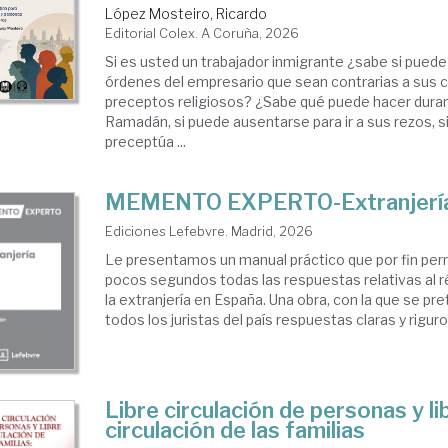
ionalidad.
López Mosteiro, Ricardo
Editorial Colex. A Coruña, 2026
ranjería.
Si es usted un trabajador inmigrante ¿sabe si pued
istro
órdenes del empresario que sean contrarias a sus c
il
preceptos religiosos? ¿Sabe qué puede hacer duran
Ramadán, si puede ausentarse para ir a sus rezos, 
preceptúa ...
MEMENTO EXPERTO-Extranjerí
Ediciones Lefebvre. Madrid, 2026
Le presentamos un manual práctico que por fin per
pocos segundos todas las respuestas relativas al r
la extranjería en España. Una obra, con la que se pr
todos los juristas del país respuestas claras y riguro
Libre circulación de personas y li
circulación de las familias