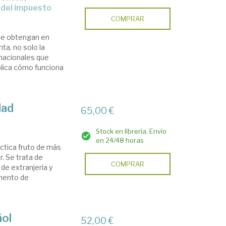
 del impuesto
COMPRAR
que obtengan en
nta, no solo la
rnacionales que
xplica cómo funciona
dad
65,00 €
Stock en librería. Envío
en 24/48 horas
áctica fruto de más
r. Se trata de
COMPRAR
de extranjería y
amento de
ñol
52,00 €