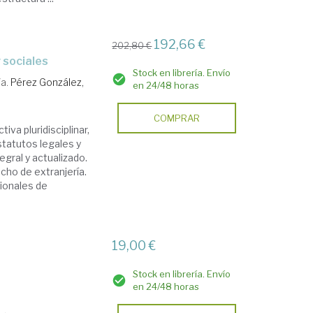
192,66 €
202,80 €
y sociales
Stock en librería. Envío
/a.
Pérez González,
en 24/48 horas
COMPRAR
va pluridisciplinar,
statutos legales y
gral y actualizado.
echo de extranjería.
cionales de
a
19,00 €
Stock en librería. Envío
en 24/48 horas