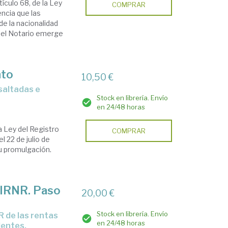
ículo 68, de la Ley
COMPRAR
encia que las
de la nacionalidad
, el Notario emerge
nto
10,50 €
Stock en librería. Envío
en 24/48 horas
 Ley del Registro
COMPRAR
el 22 de julio de
u promulgación.
l IRNR. Paso
20,00 €
Stock en librería. Envío
en 24/48 horas
dentes,