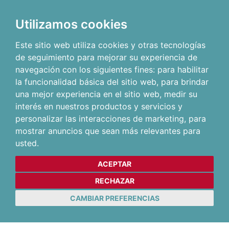
Utilizamos cookies
Este sitio web utiliza cookies y otras tecnologías
de seguimiento para mejorar su experiencia de
navegación con los siguientes fines:
para habilitar
la funcionalidad básica del sitio web
,
para brindar
una mejor experiencia en el sitio web
,
medir su
interés en nuestros productos y servicios y
personalizar las interacciones de marketing
,
para
mostrar anuncios que sean más relevantes para
usted
.
ACEPTAR
RECHAZAR
CAMBIAR PREFERENCIAS