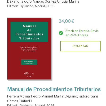
Dégano, Isidoro
;
Vargas Gómez-Urrutia, Marina
Editorial Dykinson. Madrid, 2025
34,00 €
Stock en librería. Envío
en 24/48 horas
COMPRAR
Manual de Procedimientos Tributarios
Herrera Molina, Pedro Manuel
;
Martín Dégano, Isidoro
;
Sanz
Gómez, Rafael J.
Editorial Dykinson. Madrid, 2024