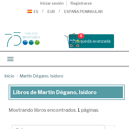
Iniciar sesión
Registrarse
ES
EUR
ESPAÑA PENINSULAR
0
Busqueda avanzada
Toggle navigation
Inicio
Martín Dégano, Isidoro
Libros de Martín Dégano, Isidoro
Libros
de
Mostrando
libros encontrados.
1
páginas.
Martín
Dégano,