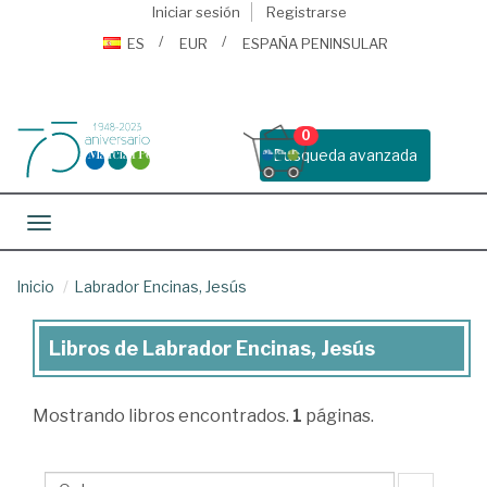
Iniciar sesión
Registrarse
ES
EUR
ESPAÑA PENINSULAR
0
Busqueda avanzada
Toggle navigation
Inicio
Labrador Encinas, Jesús
Libros de Labrador Encinas, Jesús
Libros
de
Mostrando
libros encontrados.
1
páginas.
Labrador
Encinas,