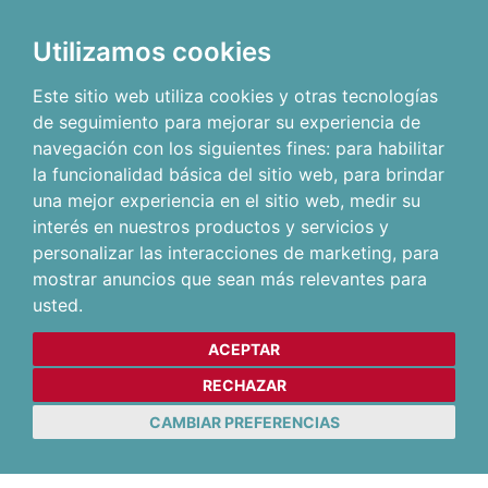
Utilizamos cookies
Este sitio web utiliza cookies y otras tecnologías
de seguimiento para mejorar su experiencia de
navegación con los siguientes fines:
para habilitar
la funcionalidad básica del sitio web
,
para brindar
una mejor experiencia en el sitio web
,
medir su
interés en nuestros productos y servicios y
personalizar las interacciones de marketing
,
para
mostrar anuncios que sean más relevantes para
usted
.
ACEPTAR
RECHAZAR
CAMBIAR PREFERENCIAS