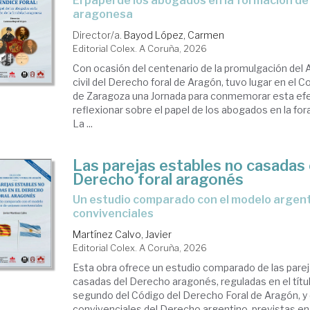
El papel de los abogados en la formación de la foralidad
aragonesa
Director/a.
Bayod López, Carmen
Editorial Colex. A Coruña, 2026
Con ocasión del centenario de la promulgación del 
civil del Derecho foral de Aragón, tuvo lugar en el 
de Zaragoza una Jornada para conmemorar esta ef
reflexionar sobre el papel de los abogados en la for
La ...
Las parejas estables no casadas 
Derecho foral aragonés
Un estudio comparado con el modelo argentino de uniones
convivenciales
Martínez Calvo, Javier
Editorial Colex. A Coruña, 2026
Esta obra ofrece un estudio comparado de las pare
casadas del Derecho aragonés, reguladas en el título
segundo del Código del Derecho Foral de Aragón, y 
convivenciales del Derecho argentino, previstas en el 