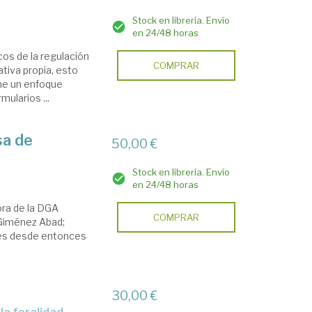
Stock en librería. Envío
en 24/48 horas
cos de la regulación
COMPRAR
ativa propia, esto
iene un enfoque
mularios ...
sa de
50,00 €
Stock en librería. Envío
en 24/48 horas
ora de la DGA
COMPRAR
 Giménez Abad;
o es desde entonces
30,00 €