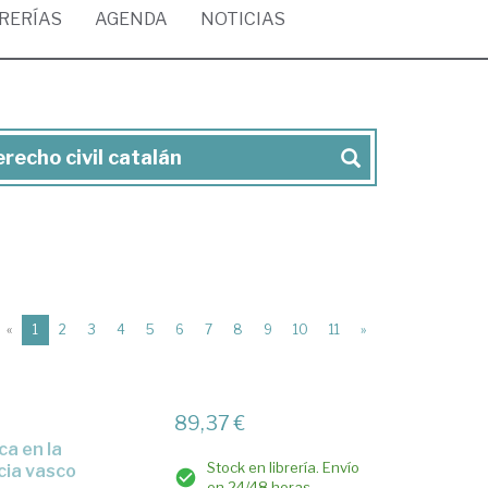
BRERÍAS
AGENDA
NOTICIAS
erecho civil catalán
(current)
«
1
2
3
4
5
6
7
8
9
10
11
»
89,37 €
Stock en librería. Envío
icia vasco
en 24/48 horas