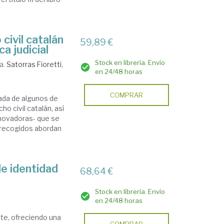
ivil catalán
59,89 €
ca judicial
Stock en librería. Envío
a.
Satorras Fioretti,
en 24/48 horas
COMPRAR
ada de algunos de
o civil catalán, así
nnovadoras- que se
í recogidos abordan
de identidad
68,64 €
Stock en librería. Envío
en 24/48 horas
nte, ofreciendo una