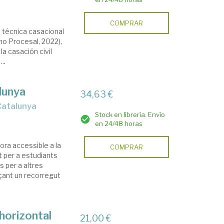
COMPRAR
a técnica casacional
ho Procesal, 2022),
la casación civil
..
alunya
34,63 €
 Catalunya
Stock en librería. Envío
en 24/48 horas
ora accessible a la
COMPRAR
t per a estudiants
s per a altres
nçant un recorregut
horizontal
21,00 €