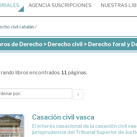
ORIALES
AGENCIA
SUSCRIPCIONES
NUESTRAS
LI
cho civil catalán
/
bros de Derecho > Derecho civil > Derecho foral y D
ros
recho
trando
libros encontrados.
11
páginas.
recho
l
↑
recho
Casación civil vasca
al
El interés casacional de la casación civil vasca en la
jurisprudencia del Tribunal Superior de Just