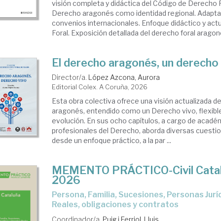
visión completa y didáctica del Código de Derecho 
Derecho aragonés como identidad regional. Adapta
convenios internacionales. Enfoque didáctico y act
Foral. Exposición detallada del derecho foral aragon
El derecho aragonés, un derecho 
Director/a.
López Azcona, Aurora
Editorial Colex. A Coruña, 2026
Esta obra colectiva ofrece una visión actualizada de
aragonés, entendido como un Derecho vivo, flexibl
evolución. En sus ocho capítulos, a cargo de acadé
profesionales del Derecho, aborda diversas cuesti
desde un enfoque práctico, a la par ...
MEMENTO PRÁCTICO-Civil Cata
2026
Persona, Familia, Sucesiones, Personas Jurídicas, Derechos
Reales, obligaciones y contratos
Coordinador/a.
Puig i Ferriol, Lluis