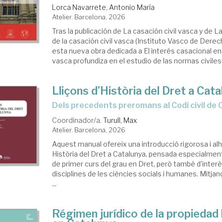
recho
Lorca Navarrete, Antonio María
Atelier. Barcelona, 2026
l
Tras la publicación de La casación civil vasca y de L
alán
de la casación civil vasca (Instituto Vasco de Derec
esta nueva obra dedicada a El interés casacional en 
vasca profundiza en el estudio de las normas civiles .
Lliçons d’Història del Dret a Cat
Dels precedents preromans al Codi civil de
Coordinador/a.
Turull, Max
Atelier. Barcelona, 2026
Aquest manual ofereix una introducció rigorosa i alh
Història del Dret a Catalunya, pensada especialmen
de primer curs del grau en Dret, però també d’interè
disciplines de les ciències socials i humanes. Mitja
...
Régimen jurídico de la propiedad 