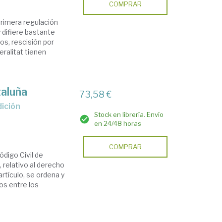
COMPRAR
primera regulación
difiere bastante
tos, rescisión por
eralitat tienen
taluña
73,58 €
Stock en librería. Envío
en 24/48 horas
COMPRAR
digo Civil de
, relativo al derecho
rtículo, se ordena y
los entre los