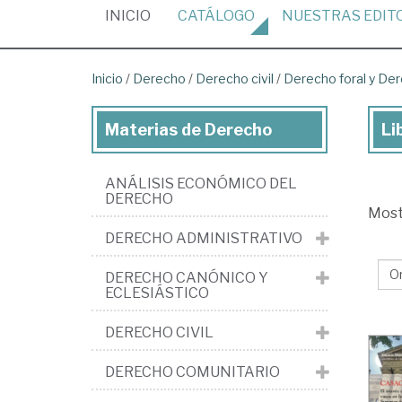
(CURRENT)
INICIO
CATÁLOGO
NUESTRAS
EDIT
Inicio
/
Derecho
/
Derecho civil
/
Derecho foral y Dere
Materias de Derecho
Li
Lib
de
ANÁLISIS ECONÓMICO DEL
De
DERECHO
Mos
>
DERECHO ADMINISTRATIVO
De
civi
DERECHO CANÓNICO Y
ECLESIÁSTICO
>
De
DERECHO CIVIL
for
DERECHO COMUNITARIO
y