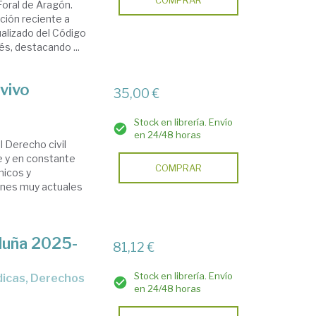
COMPRAR
Foral de Aragón.
ción reciente a
ualizado del Código
és, destacando ...
vivo
35,00 €
Stock en librería. Envío
en 24/48 horas
l Derecho civil
e y en constante
COMPRAR
micos y
ones muy actuales
luña 2025-
81,12 €
Stock en librería. Envío
en 24/48 horas