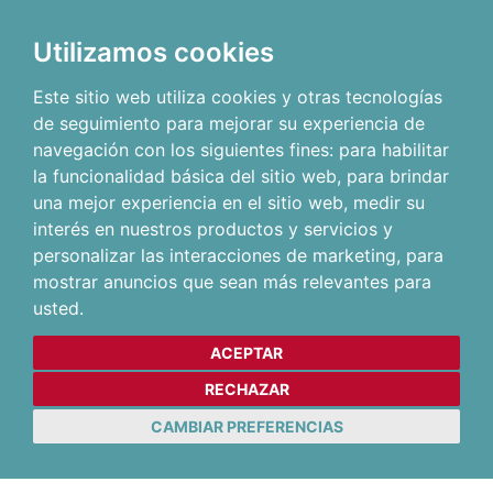
Utilizamos cookies
Este sitio web utiliza cookies y otras tecnologías
de seguimiento para mejorar su experiencia de
navegación con los siguientes fines:
para habilitar
la funcionalidad básica del sitio web
,
para brindar
una mejor experiencia en el sitio web
,
medir su
interés en nuestros productos y servicios y
personalizar las interacciones de marketing
,
para
mostrar anuncios que sean más relevantes para
usted
.
ACEPTAR
RECHAZAR
CAMBIAR PREFERENCIAS