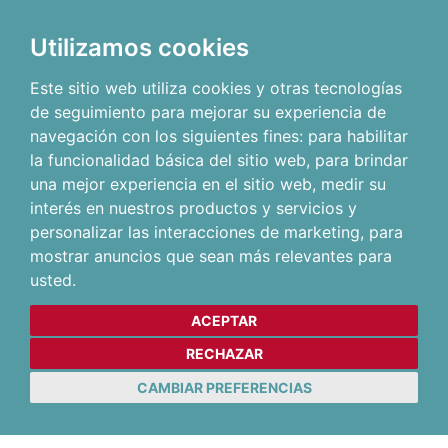
Utilizamos cookies
Este sitio web utiliza cookies y otras tecnologías
de seguimiento para mejorar su experiencia de
navegación con los siguientes fines:
para habilitar
la funcionalidad básica del sitio web
,
para brindar
una mejor experiencia en el sitio web
,
medir su
interés en nuestros productos y servicios y
personalizar las interacciones de marketing
,
para
mostrar anuncios que sean más relevantes para
usted
.
ACEPTAR
RECHAZAR
CAMBIAR PREFERENCIAS