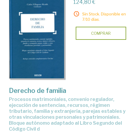
124,80 €
Sin Stock. Disponible en
7/10 días.
COMPRAR
Derecho de familia
procesos matrimoniales, convenio regulador,
ejecución de sentencias, recursos, régimen
tributario, familia y extranjería, parejas estables y
otras vinculaciones personales y patrimoniales.
Bloque autónomo adaptado al Libro Segundo del
Código Civil d