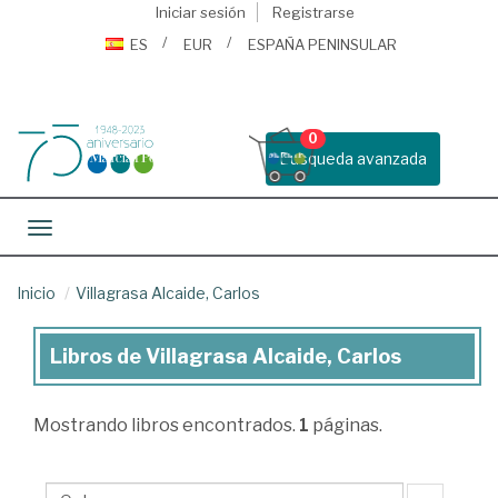
Iniciar sesión
Registrarse
ES
EUR
ESPAÑA PENINSULAR
0
Busqueda avanzada
Toggle navigation
Inicio
Villagrasa Alcaide, Carlos
Libros de Villagrasa Alcaide, Carlos
Libros
de
Mostrando
libros encontrados.
1
páginas.
Villagrasa
Alcaide,