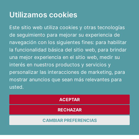
Utilizamos cookies
Este sitio web utiliza cookies y otras tecnologías
de seguimiento para mejorar su experiencia de
navegación con los siguientes fines:
para habilitar
la funcionalidad básica del sitio web
,
para brindar
una mejor experiencia en el sitio web
,
medir su
interés en nuestros productos y servicios y
personalizar las interacciones de marketing
,
para
mostrar anuncios que sean más relevantes para
usted
.
ACEPTAR
RECHAZAR
CAMBIAR PREFERENCIAS