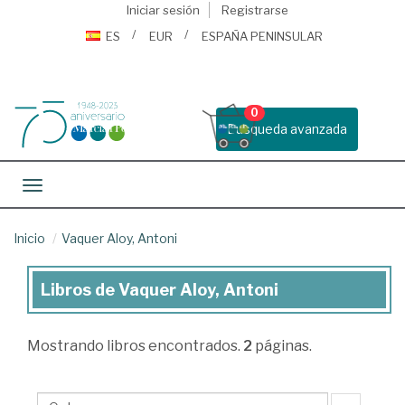
Iniciar sesión
Registrarse
ES
EUR
ESPAÑA PENINSULAR
0
Busqueda avanzada
Toggle navigation
Inicio
Vaquer Aloy, Antoni
Libros de Vaquer Aloy, Antoni
Libros
de
Mostrando
libros encontrados.
2
páginas.
Vaquer
Aloy,