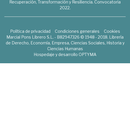
Recuperación, Transformación y Resiliencia. Convocatoria
2022.
Política de privacidad
Condiciones generales
Cookies
Marcial Pons Librero S.L. - B82947326 © 1948 - 2018. Librería
de Derecho, Economía, Empresa, Ciencias Sociales, Historia y
Ciencias Humanas
Hospedaje y desarrollo
OPTYMA