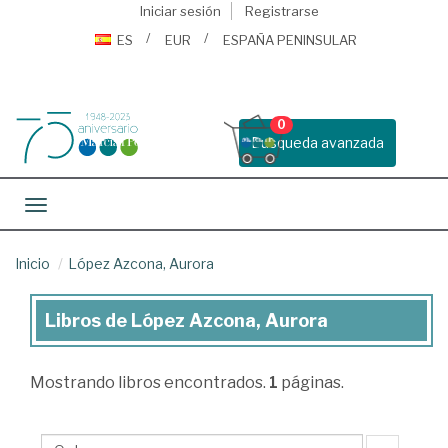
Iniciar sesión
Registrarse
ES
EUR
ESPAÑA PENINSULAR
0
Busqueda avanzada
Toggle navigation
Inicio
López Azcona, Aurora
Libros de López Azcona, Aurora
Libros
de
Mostrando
libros encontrados.
1
páginas.
López
Azcona,