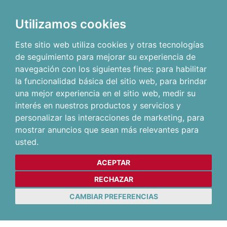
Utilizamos cookies
Este sitio web utiliza cookies y otras tecnologías
de seguimiento para mejorar su experiencia de
navegación con los siguientes fines:
para habilitar
la funcionalidad básica del sitio web
,
para brindar
una mejor experiencia en el sitio web
,
medir su
interés en nuestros productos y servicios y
personalizar las interacciones de marketing
,
para
mostrar anuncios que sean más relevantes para
usted
.
ACEPTAR
RECHAZAR
CAMBIAR PREFERENCIAS