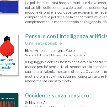
Le politiche antitrust hanno assunto un rilievo assa
nell’ambito dell’economia e della politica economica.
propone di fornire le conoscenze economiche nece
comprendere le politiche della concorrenza muovend
complementari: la moderna teoria dell’oligopolio, che 
Pensare con l'Intelligenza artifici
Un'alleata possibile
Rizzo, Antonio
Legrenzi, Paolo
Società Editrice Il Mulino. Bologna, 2025
Il linguaggio modella il nostro pensiero e la nostra
mondo perché permette di trasmettere la conoscenz
sua natura dialogica, crearne di nuova. Oggi, per la p
nostra storia evolutiva, abbiamo l’opportunità di es
ulteriormente il nostro modo ...
Occidente senza pensiero
Schiavone, Aldo