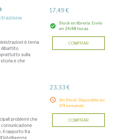
o
17,49 €
istrazione
Stock en librería. Envío
en 24/48 horas
ministrazioni è tema
COMPRAR
 dibattito
oprattutto sulla
 storia e che
23,33 €
Sin Stock. Disponible en
3/4 semanas.
ncipali problemi che
COMPRAR
la comunicazione
, il rapporto fra
l’intelligenza