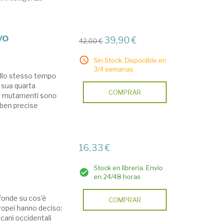
vo
39,90 €
42,00 €
Sin Stock. Disponible en
3/4 semanas.
 allo stesso tempo
a sua quarta
COMPRAR
uoi mutamenti sono
 ben precise
16,33 €
Stock en librería. Envío
en 24/48 horas
fonde su cos’è
COMPRAR
uropei hanno deciso:
alcani occidentali