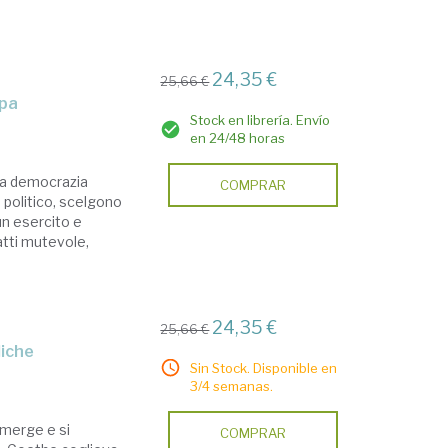
24,35 €
25,66 €
opa
Stock en librería. Envío
en 24/48 horas
 la democrazia
COMPRAR
o politico, scelgono
 un esercito e
atti mutevole,
24,35 €
25,66 €
diche
Sin Stock. Disponible en
3/4 semanas.
mmerge e si
COMPRAR