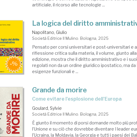
artificiale, il ricorso alle tecnologie ...
La logica del diritto amministrati
Napolitano, Giulio
Società Editrice Il Mulino. Bologna, 2025
Pensato per corsi universitari e post-universitari e
riflessione critica sulla materia, il volume, giunto all
edizione, mostra che il diritto amministrativo e i s
regolati non da un ordine giuridico ipostatico, ma da
esigenze funzionali e ...
Grande da morire
Come evitare l'esplosione dell'Europa
Goulard, Sylvie
Società Editrice Il Mulino. Bologna, 2025
È giunto il momento di porsi domande molto più pro
l’Unione e su ciò che dovrebbe diventare I leader e
l’Ucraina, la Moldavia, la Georgia e tutti i paesi dei B