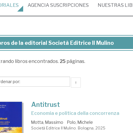
ORIALES
AGENCIA
SUSCRIPCIONES
NUESTRAS
LI
bros de la editorial Società Editrice Il Mulino
ros
trando
libros encontrados.
25
páginas.
torial
ietà
↑
trice
Antitrust
lino
Economia e politica della concorrenza
Motta, Massimo
Polo, Michele
Società Editrice Il Mulino. Bologna, 2025