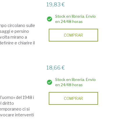
19,83 €
Stock en librería. Envío
en 24/48 horas
empo circolano sulle
ssaggi e persino
COMPRAR
volta mirano a
inire e chiarire il
18,66 €
Stock en librería. Envío
en 24/48 horas
ell’uomo» del 1948 i
COMPRAR
l diritto
temporaneo ci si
invocare interventi