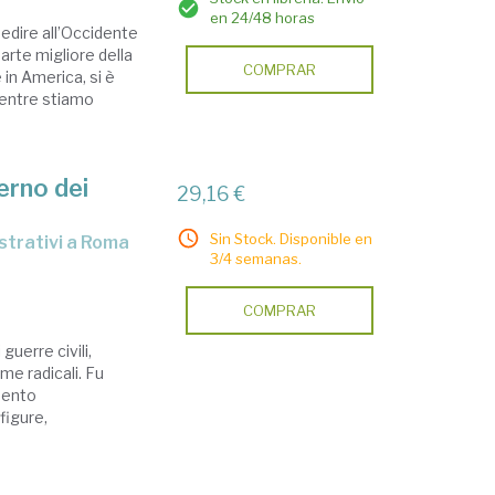
en 24/48 horas
pedire all’Occidente
arte migliore della
COMPRAR
 in America, si è
mentre stiamo
erno dei
29,16 €
Sin Stock. Disponible en
3/4 semanas.
COMPRAR
guerre civili,
rme radicali. Fu
omento
figure,