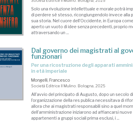
Società Editrice Il Mulino. Bologna, 2025
Solo una rivoluzione intellettuale e morale potrà im
di perdere sé stesso, ricongiungendolo invece alla p
sua storia. Nel cuore dell’Occidente, in Europa come
aperto un vuoto di idee senza precedenti, proprio 
attraversando un ...
Dal governo dei magistrati al gov
funzionari
Per una ricostruzione degli apparati amministrativi a Roma
in età imperiale
Mongelli, Francesco
Società Editrice Il Mulino. Bologna, 2025
All’avvio del principato di Augusto, dopo un secolo di 
l’organizzazione della res publica necessitava di rifo
allora che ai magistrati responsabili sino a quel m
dell’amministrazione iniziarono ad affiancarsi nuove 
appartenenti a gruppi sociali prima esclusi, i ...