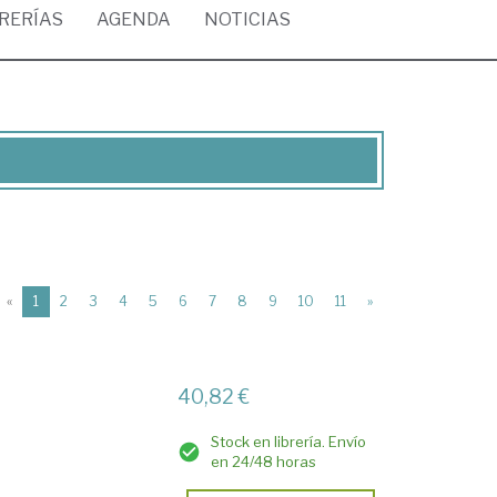
BRERÍAS
AGENDA
NOTICIAS
(current)
«
1
2
3
4
5
6
7
8
9
10
11
»
40,82 €
Stock en librería. Envío
en 24/48 horas