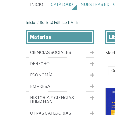
(CURRENT)
INICIO
CATÁLOGO
NUESTRAS
EDIT
Inicio
Società Editrice Il Mulino
Materias
Li
Lib
de
CIENCIAS SOCIALES
Mos
la
edi
DERECHO
Soc
ECONOMÍA
Edi
Il
EMPRESA
Mu
HISTORIA Y CIENCIAS
HUMANAS
OTRAS CATEGORÍAS