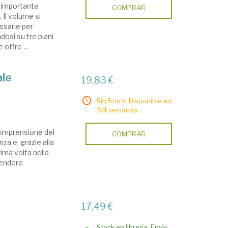
i importante
COMPRAR
 Il volume si
ssarie per
osi su tre piani
offre ...
ale
19,83 €
Sin Stock. Disponible en
3/4 semanas.
 comprensione del
COMPRAR
a e, grazie alla
rima volta nella
tendere
17,49 €
Stock en librería. Envío