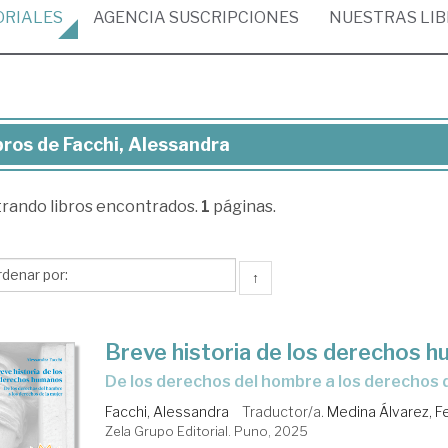
ORIALES
AGENCIA
SUSCRIPCIONES
NUESTRAS
LI
bros de Facchi, Alessandra
ros
trando
libros encontrados.
1
páginas.
chi,
essandra
↑
Breve historia de los derechos 
de los derechos del hombre a los derechos 
Facchi, Alessandra
Traductor/a.
Medina Álvarez, 
Zela Grupo Editorial. Puno, 2025