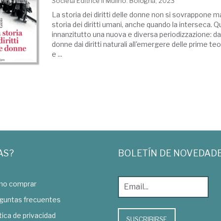
Società Editrice Il Mulino. Bologna, 2023
La storia dei diritti delle donne non si sovrappone ma
storia dei diritti umani, anche quando la interseca. 
innanzitutto una nuova e diversa periodizzazione: dal
donne dai diritti naturali all'emergere delle prime te
e ...
AS?
BOLETÍN DE NOVEDAD
o comprar
guntas frecuentes
tica de privacidad
SUSCRIBIRSE