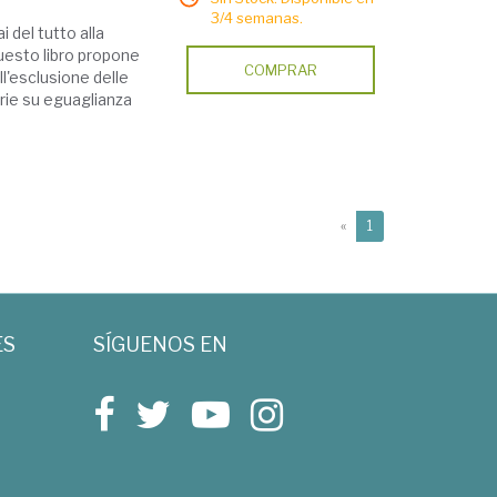
3/4 semanas.
i del tutto alla
Questo libro propone
COMPRAR
l'esclusione delle
orie su eguaglianza
(current)
«
1
ES
SÍGUENOS EN