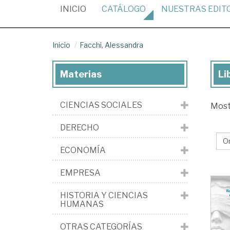
(CURRENT)
INICIO
CATÁLOGO
NUESTRAS
EDIT
Inicio
Facchi, Alessandra
Materias
Li
Lib
de
CIENCIAS SOCIALES
Mos
Fac
Al
DERECHO
ECONOMÍA
EMPRESA
HISTORIA Y CIENCIAS
HUMANAS
OTRAS CATEGORÍAS