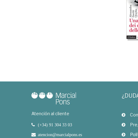
¿DUD
Atención al cliente
Com
Pre
(+34) 91 304 33 03
Polí
atencion@marcialpons.es