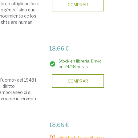
ión, multiplicación e
COMPRAR
mogénea, sino que
onocimiento de los
rights are human
18,66 €
Stock en librería. Envío
en 24/48 horas
ell’uomo» del 1948 i
COMPRAR
l diritto
temporaneo ci si
invocare interventi
18,66 €
Sin Stock. Disponible en