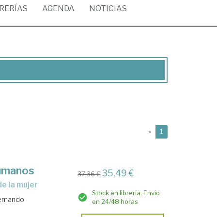
BRERÍAS
AGENDA
NOTICIAS
(current)
«
1
humanos
35,49 €
37,36 €
de la mujer
Stock en librería. Envío
Fernando
en 24/48 horas