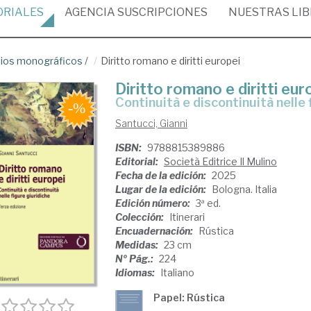
ORIALES
AGENCIA
SUSCRIPCIONES
NUESTRAS
LI
ios monográficos
/
Diritto romano e diritti europei
Diritto romano e diritti eur
Continuità e discontinuità nelle
Santucci, Gianni
ISBN:
9788815389886
Editorial:
Società Editrice Il Mulino
Fecha de la edición:
2025
Lugar de la edición:
Bologna. Italia
Edición número:
3ª ed.
Colección:
Itinerari
Encuadernación:
Rústica
Medidas:
23 cm
Nº Pág.:
224
Idiomas:
Italiano
Papel: Rústica