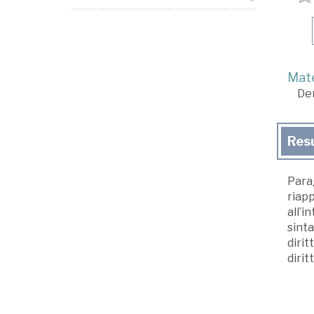
Mate
De
Res
Para
riapp
all’i
sinta
diri
dirit