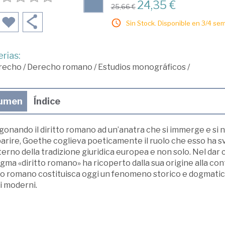
24,35 €
25,66 €
Sin Stock. Disponible en 3/4 se
rias:
recho
/
Derecho romano
/
Estudios monográficos
/
umen
Índice
gonando il diritto romano ad un’anatra che si immerge e si
arire, Goethe coglieva poeticamente il ruolo che esso ha sv
nterno della tradizione giuridica europea e non solo. Nel dar co
gma «diritto romano» ha ricoperto dalla sua origine alla co
tto romano costituisca oggi un fenomeno storico e dogmatic
ti moderni.