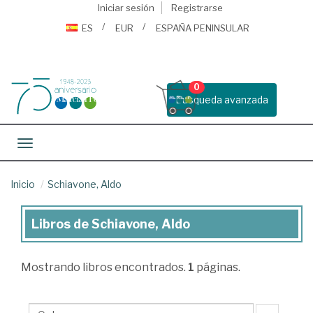
Iniciar sesión
Registrarse
ES
EUR
ESPAÑA PENINSULAR
0
Busqueda avanzada
Toggle navigation
Inicio
Schiavone, Aldo
Libros de Schiavone, Aldo
Libros
de
Mostrando
libros encontrados.
1
páginas.
Schiavone,
Aldo