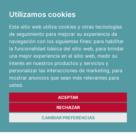
Utilizamos cookies
Este sitio web utiliza cookies y otras tecnologías
de seguimiento para mejorar su experiencia de
navegación con los siguientes fines:
para habilitar
la funcionalidad básica del sitio web
,
para brindar
una mejor experiencia en el sitio web
,
medir su
interés en nuestros productos y servicios y
personalizar las interacciones de marketing
,
para
mostrar anuncios que sean más relevantes para
usted
.
ACEPTAR
RECHAZAR
CAMBIAR PREFERENCIAS