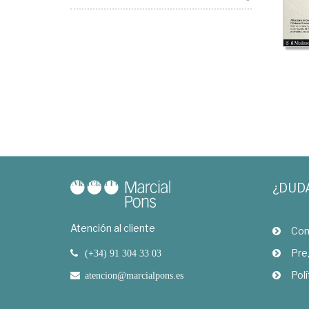
¿DUD
Atención al cliente
Com
Pre
(+34) 91 304 33 03
Polí
atencion@marcialpons.es