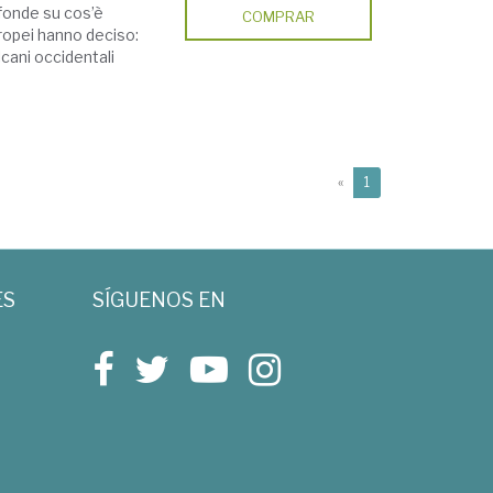
fonde su cos’è
COMPRAR
uropei hanno deciso:
alcani occidentali
(current)
«
1
ES
SÍGUENOS EN