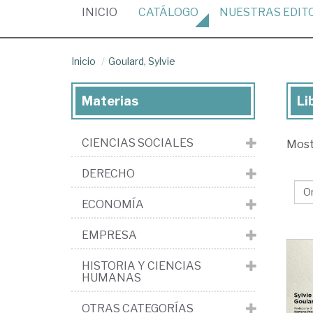
(CURRENT)
INICIO
CATÁLOGO
NUESTRAS
EDIT
Inicio
Goulard, Sylvie
Materias
Li
Lib
de
CIENCIAS SOCIALES
Mos
Gou
Syl
DERECHO
ECONOMÍA
EMPRESA
HISTORIA Y CIENCIAS
HUMANAS
OTRAS CATEGORÍAS