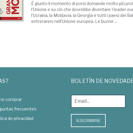
È giunto il momento di porsi domande molto più pro
l’Unione e su ciò che dovrebbe diventare I leader e
l’Ucraina, la Moldavia, la Georgia e tutti i paesi dei B
entreranno nell’Unione europea. Le buone ...
AS?
BOLETÍN DE NOVEDAD
o comprar
guntas frecuentes
tica de privacidad
SUSCRIBIRSE