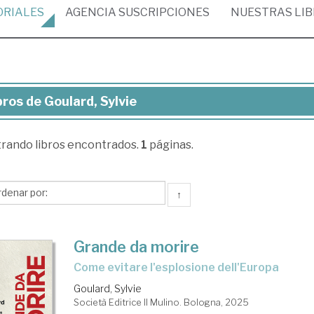
ORIALES
AGENCIA
SUSCRIPCIONES
NUESTRAS
LI
bros de Goulard, Sylvie
ros
trando
libros encontrados.
1
páginas.
lard,
vie
↑
Grande da morire
Come evitare l'esplosione dell'Europa
Goulard, Sylvie
Società Editrice Il Mulino. Bologna, 2025