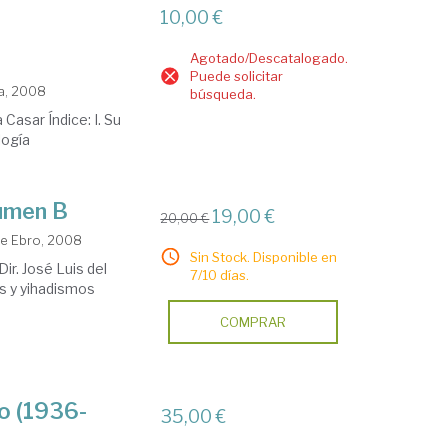
10,00 €
Agotado/Descatalogado.
Puede solicitar
ca, 2008
búsqueda.
Casar Índice: I. Su
ología
lumen B
19,00 €
20,00 €
de Ebro, 2008
Sin Stock. Disponible en
ir. José Luis del
7/10 días.
os y yihadismos
COMPRAR
ro (1936-
35,00 €