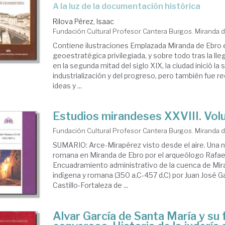
a la luz de la documentación histórica
Rilova Pérez, Isaac
Fundación Cultural Profesor Cantera Burgos. Miranda 
Contiene ilustraciones Emplazada Miranda de Ebro 
geoestratégica privilegiada, y sobre todo tras la lleg
en la segunda mitad del siglo XIX, la ciudad inició la 
industrialización y del progreso, pero también fue 
ideas y ...
Estudios mirandeses XXVIII. Vo
Fundación Cultural Profesor Cantera Burgos. Miranda 
SUMARIO: Arce-Mirapérez visto desde el aire. Una 
romana en Miranda de Ebro por el arqueólogo Rafae
Encuadramiento administrativo de la cuenca de Mi
indígena y romana (350 a.C-457 d.C) por Juan José Ga
Castillo-Fortaleza de ...
Alvar García de Santa María y su 