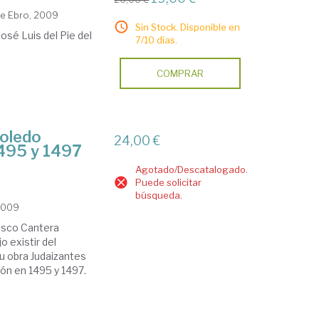
de Ebro, 2009
Sin Stock. Disponible en
osé Luis del Pie del
7/10 días.
COMPRAR
Toledo
24,00 €
 1495 y 1497
Agotado/Descatalogado.
Puede solicitar
búsqueda.
 2009
cisco Cantera
 existir del
su obra Judaizantes
ión en 1495 y 1497.