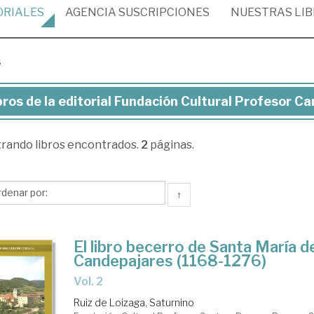
ORIALES
AGENCIA
SUSCRIPCIONES
NUESTRAS
LI
s
bros de la editorial Fundación Cultural Profesor C
ros
trando
libros encontrados.
2
páginas.
torial
ndación
↑
tural
ofesor
El libro becerro de Santa María 
ntera
Candepajares (1168-1276)
rgos
Vol. 2
Ruiz de Loizaga, Saturnino