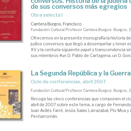
conversos. Historia de la judería
de sus conversos más egregios
Obra selecta I
Cantera Burgos, Francisco
Fundación Cultural Profesor Cantera Burgos. Burgos, 
Ofrecemos en la presente monografía la historia de 
judíos conversos que llegó a desempeñar y tener en
XV y la centuria siguiente papel y transcendencia si
sus miembros #un D. Pablo de Cartagena, un D. Gonza
La Segunda República y la Guerra 
ciclo de conferencias, abril 2007
Fundación Cultural Profesor Cantera Burgos. Burgos, 
Recoge las cinco conferencias que componen el cic
abril de 2007 sobre este tema, a cargo de Fernando
Juan Avilés Farré, Jesús Salas Larrazabal, Pío Moa y Ju
Pecharromán.