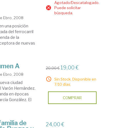
Agotado/Descatalogado.
Puede solicitar
búsqueda.
de Ebro, 2008
en una posición
ada del ferrocarril
senda de la
receptora de nuevas
lumen A
19,00 €
20,00 €
de Ebro, 2008
Sin Stock. Disponible en
nueva ciudad
7/10 días.
l Varón Hernández.
randa en épocas
COMPRAR
rcía González. El
familia de
24,00 €