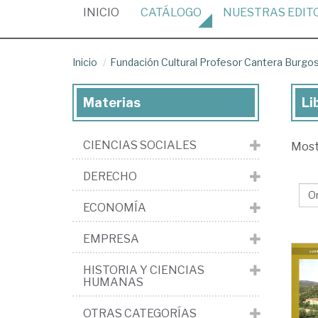
(CURRENT)
INICIO
CATÁLOGO
NUESTRAS
EDIT
Inicio
Fundación Cultural Profesor Cantera Burgo
Materias
Li
Lib
de
CIENCIAS SOCIALES
Mos
la
edi
DERECHO
Fu
ECONOMÍA
Cul
Pr
EMPRESA
Ca
HISTORIA Y CIENCIAS
Bu
HUMANAS
OTRAS CATEGORÍAS