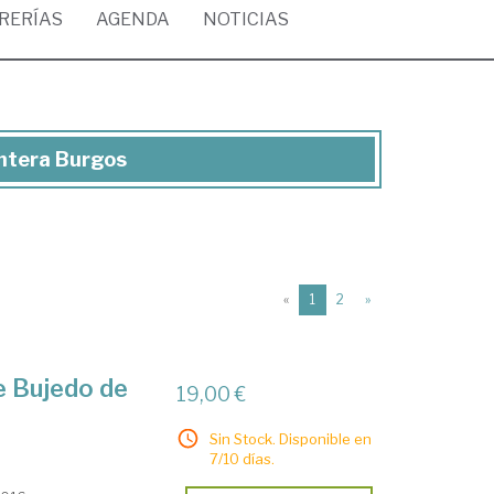
BRERÍAS
AGENDA
NOTICIAS
antera Burgos
(current)
«
1
2
»
de Bujedo de
19,00 €
Sin Stock. Disponible en
7/10 días.