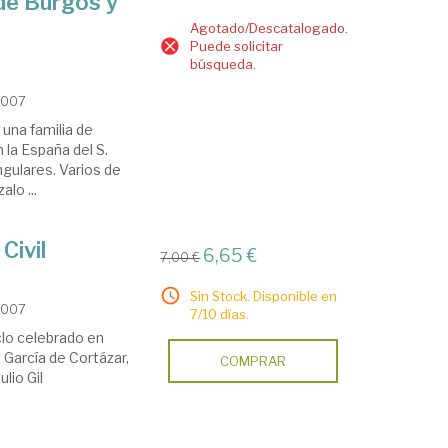
 de Burgos y
Agotado/Descatalogado.
Puede solicitar
búsqueda.
2007
una familia de
 la España del S.
ngulares. Varios de
lo ...
Civil
6,65 €
7,00 €
Sin Stock. Disponible en
2007
7/10 días.
lo celebrado en
 García de Cortázar,
COMPRAR
lio Gil