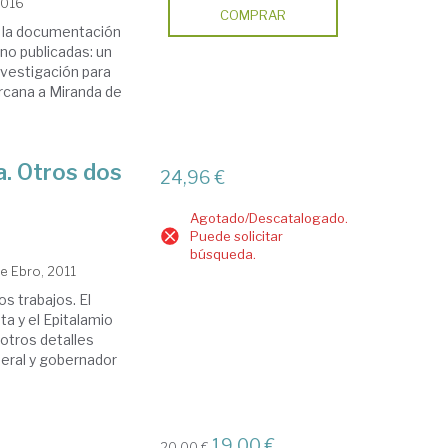
2016
COMPRAR
 la documentación
 no publicadas: un
nvestigación para
ercana a Miranda de
a. Otros dos
24,96 €
Agotado/Descatalogado.
Puede solicitar
búsqueda.
e Ebro, 2011
s trabajos. El
ta y el Epitalamio
otros detalles
neral y gobernador
19,00 €
20,00 €