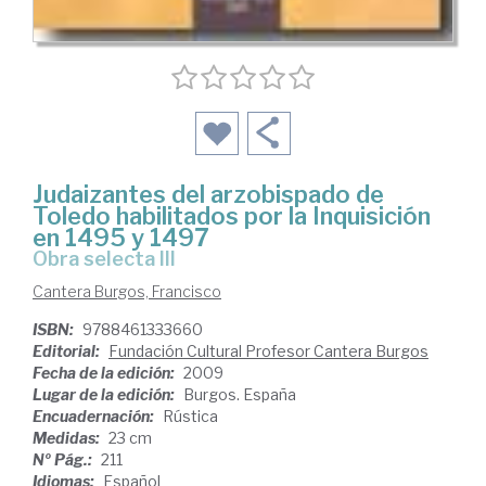
Judaizantes del arzobispado de
Toledo habilitados por la Inquisición
en 1495 y 1497
Obra selecta III
Cantera Burgos, Francisco
ISBN:
9788461333660
Editorial:
Fundación Cultural Profesor Cantera Burgos
Fecha de la edición:
2009
Lugar de la edición:
Burgos. España
Encuadernación:
Rústica
Medidas:
23 cm
Nº Pág.:
211
Idiomas:
Español