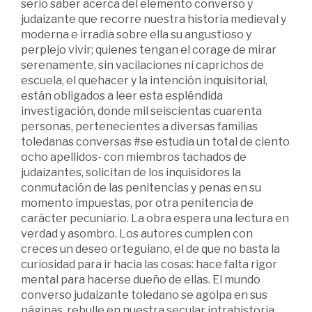
serio saber acerca del elemento converso y
judaizante que recorre nuestra historia medieval y
moderna e irradia sobre ella su angustioso y
perplejo vivir; quienes tengan el corage de mirar
serenamente, sin vacilaciones ni caprichos de
escuela, el quehacer y la intención inquisitorial,
están obligados a leer esta espléndida
investigación, donde mil seiscientas cuarenta
personas, pertenecientes a diversas familias
toledanas conversas #se estudia un total de ciento
ocho apellidos- con miembros tachados de
judaizantes, solicitan de los inquisidores la
conmutación de las penitencias y penas en su
momento impuestas, por otra penitencia de
carácter pecuniario. La obra espera una lectura en
verdad y asombro. Los autores cumplen con
creces un deseo orteguiano, el de que no basta la
curiosidad para ir hacia las cosas: hace falta rigor
mental para hacerse dueño de ellas. El mundo
converso judaizante toledano se agolpa en sus
páginas, rebulle en nuestra secular intrahistoria.