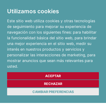
Utilizamos cookies
Este sitio web utiliza cookies y otras tecnologías
de seguimiento para mejorar su experiencia de
navegación con los siguientes fines:
para habilitar
la funcionalidad básica del sitio web
,
para brindar
una mejor experiencia en el sitio web
,
medir su
interés en nuestros productos y servicios y
personalizar las interacciones de marketing
,
para
mostrar anuncios que sean más relevantes para
usted
.
ACEPTAR
RECHAZAR
CAMBIAR PREFERENCIAS