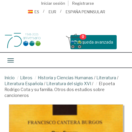
Iniciar sesión
Registrarse
ES
EUR
ESPAÑA PENINSULAR
0
Busqueda avanzada
Toggle navigation
Inicio
Libros
Historia y Ciencias Humanas
/
Literatura
/
Literatura Española
/
Literatura del siglo XVI
/
El poeta
Rodrigo Cota y su familia. Otros dos estudios sobre
cancioneros