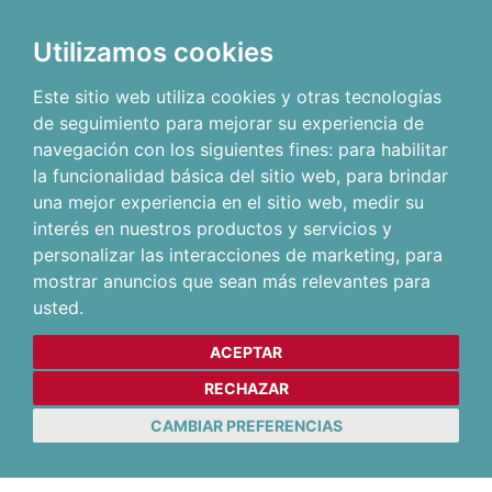
Utilizamos cookies
Este sitio web utiliza cookies y otras tecnologías
de seguimiento para mejorar su experiencia de
navegación con los siguientes fines:
para habilitar
la funcionalidad básica del sitio web
,
para brindar
una mejor experiencia en el sitio web
,
medir su
interés en nuestros productos y servicios y
personalizar las interacciones de marketing
,
para
mostrar anuncios que sean más relevantes para
usted
.
ACEPTAR
RECHAZAR
CAMBIAR PREFERENCIAS