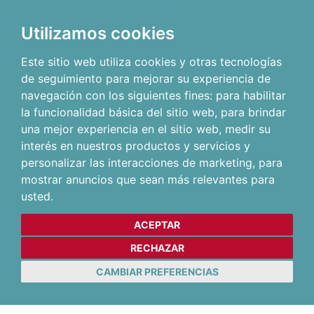
Utilizamos cookies
Este sitio web utiliza cookies y otras tecnologías
de seguimiento para mejorar su experiencia de
navegación con los siguientes fines:
para habilitar
la funcionalidad básica del sitio web
,
para brindar
una mejor experiencia en el sitio web
,
medir su
interés en nuestros productos y servicios y
personalizar las interacciones de marketing
,
para
mostrar anuncios que sean más relevantes para
usted
.
ACEPTAR
RECHAZAR
CAMBIAR PREFERENCIAS