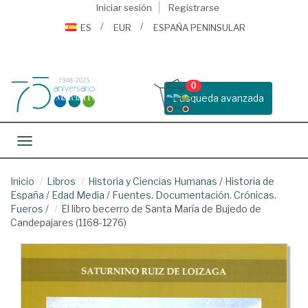
Iniciar sesión
Registrarse
ES
EUR
ESPAÑA PENINSULAR
0
Busqueda avanzada
Toggle navigation
Inicio
Libros
Historia y Ciencias Humanas
/
Historia de
España
/
Edad Media
/
Fuentes. Documentación. Crónicas.
Fueros
/
El libro becerro de Santa María de Bujedo de
Candepajares (1168-1276)