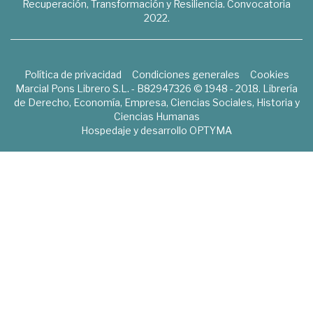
Recuperación, Transformación y Resiliencia. Convocatoria
2022.
Política de privacidad
Condiciones generales
Cookies
Marcial Pons Librero S.L. - B82947326 © 1948 - 2018. Librería
de Derecho, Economía, Empresa, Ciencias Sociales, Historia y
Ciencias Humanas
Hospedaje y desarrollo
OPTYMA