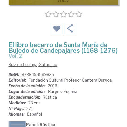
El libro becerro de Santa María de
Bujedo de Candepajares (1168-1276)
Vol. 2
Ruiz de Loizaga, Saturnino
ISBN:
9788494599835
Editorial:
Fundación Cultural Profesor Cantera Burgos
Fecha de la edición:
2016
Lugar de la edición:
Burgos. España
Encuadernación:
Rústica
Medidas:
23 cm
Nº Pág.:
271
Idiomas:
Español
Papel: Rústica