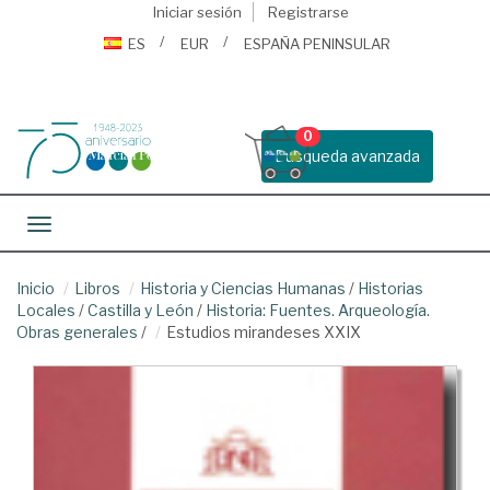
Iniciar sesión
Registrarse
ES
EUR
ESPAÑA PENINSULAR
0
Busqueda avanzada
Toggle navigation
Inicio
Libros
Historia y Ciencias Humanas
/
Historias
Locales
/
Castilla y León
/
Historia: Fuentes. Arqueología.
Obras generales
/
Estudios mirandeses XXIX