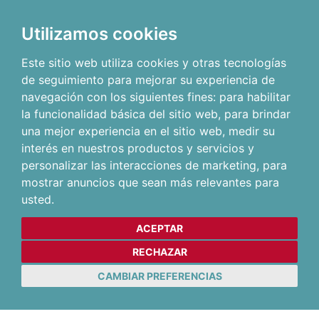
Utilizamos cookies
Este sitio web utiliza cookies y otras tecnologías
de seguimiento para mejorar su experiencia de
navegación con los siguientes fines:
para habilitar
la funcionalidad básica del sitio web
,
para brindar
una mejor experiencia en el sitio web
,
medir su
interés en nuestros productos y servicios y
personalizar las interacciones de marketing
,
para
mostrar anuncios que sean más relevantes para
usted
.
ACEPTAR
RECHAZAR
CAMBIAR PREFERENCIAS