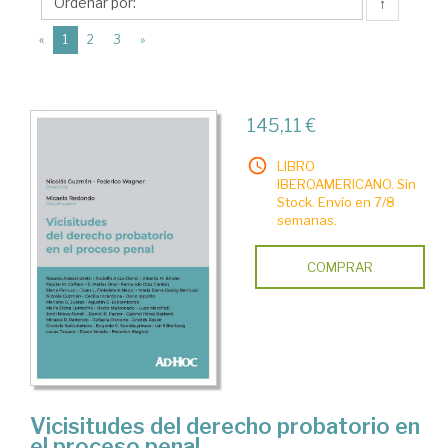
Ad-
↑
hoc
(current)
«
1
2
3
»
145,11 €
LIBRO
IBEROAMERICANO. Sin
Stock. Envío en 7/8
semanas.
COMPRAR
Vicisitudes del derecho probatorio en
el proceso penal