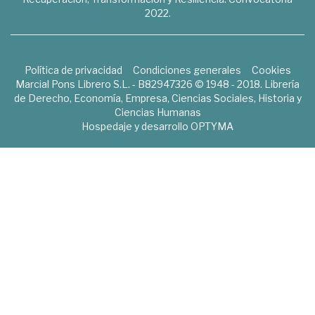
2022.
Política de privacidad
Condiciones generales
Cookies
Marcial Pons Librero S.L. - B82947326 © 1948 - 2018. Librería
de Derecho, Economía, Empresa, Ciencias Sociales, Historia y
Ciencias Humanas
Hospedaje y desarrollo
OPTYMA