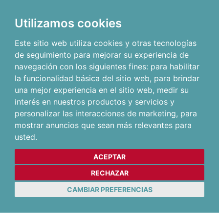
Utilizamos cookies
Este sitio web utiliza cookies y otras tecnologías
de seguimiento para mejorar su experiencia de
navegación con los siguientes fines:
para habilitar
la funcionalidad básica del sitio web
,
para brindar
una mejor experiencia en el sitio web
,
medir su
interés en nuestros productos y servicios y
personalizar las interacciones de marketing
,
para
mostrar anuncios que sean más relevantes para
usted
.
ACEPTAR
RECHAZAR
CAMBIAR PREFERENCIAS