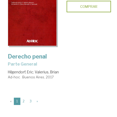
COMPRAR
Derecho penal
Parte General
Hilgendorf, Eric
;
Valerius, Brian
Ad-hoc . Buenos Aires, 2017
(current)
«
1
2
3
»