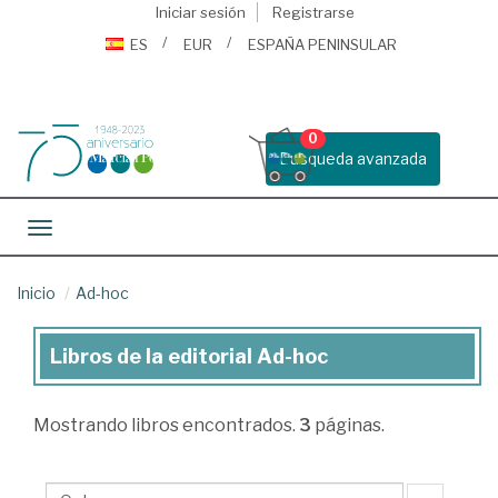
Iniciar sesión
Registrarse
ES
EUR
ESPAÑA PENINSULAR
0
Busqueda avanzada
Toggle navigation
Inicio
Ad-hoc
Libros de la editorial Ad-hoc
Libros
de
Mostrando
libros encontrados.
3
páginas.
la
editorial