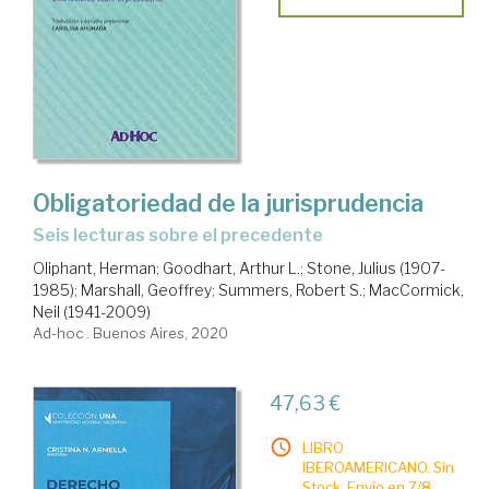
Obligatoriedad de la jurisprudencia
seis lecturas sobre el precedente
Oliphant, Herman
;
Goodhart, Arthur L.
;
Stone, Julius (1907-
1985)
;
Marshall, Geoffrey
;
Summers, Robert S.
;
MacCormick,
Neil (1941-2009)
Ad-hoc . Buenos Aires, 2020
47,63 €
LIBRO
IBEROAMERICANO. Sin
Stock. Envío en 7/8