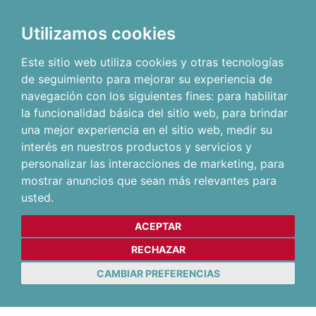
Utilizamos cookies
Este sitio web utiliza cookies y otras tecnologías
de seguimiento para mejorar su experiencia de
navegación con los siguientes fines:
para habilitar
la funcionalidad básica del sitio web
,
para brindar
una mejor experiencia en el sitio web
,
medir su
interés en nuestros productos y servicios y
personalizar las interacciones de marketing
,
para
mostrar anuncios que sean más relevantes para
usted
.
ACEPTAR
RECHAZAR
CAMBIAR PREFERENCIAS