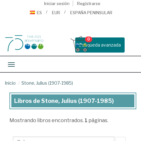
Iniciar sesión
Registrarse
ES
EUR
ESPAÑA PENINSULAR
0
Busqueda avanzada
Toggle navigation
Inicio
Stone, Julius (1907-1985)
Libros de Stone, Julius (1907-1985)
Libros
de
Mostrando
libros encontrados.
1
páginas.
Stone,
Julius