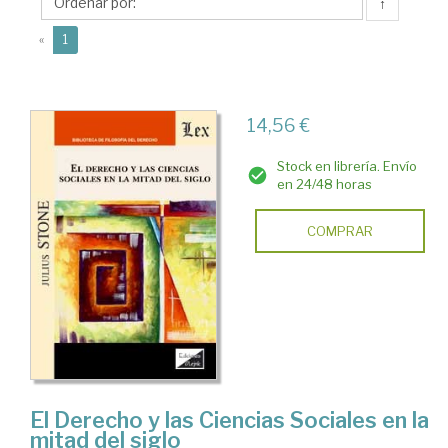
(1907-
↑
1985)
(current)
«
1
14,56 €
Stock en librería. Envío
en 24/48 horas
COMPRAR
El Derecho y las Ciencias Sociales en la
mitad del siglo