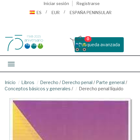
Iniciar sesión
Registrarse
ES
EUR
ESPAÑA PENINSULAR
0
Busqueda avanzada
Toggle navigation
Inicio
Libros
Derecho
/
Derecho penal
/
Parte general
/
Conceptos básicos y generales
/
Derecho penal líquido