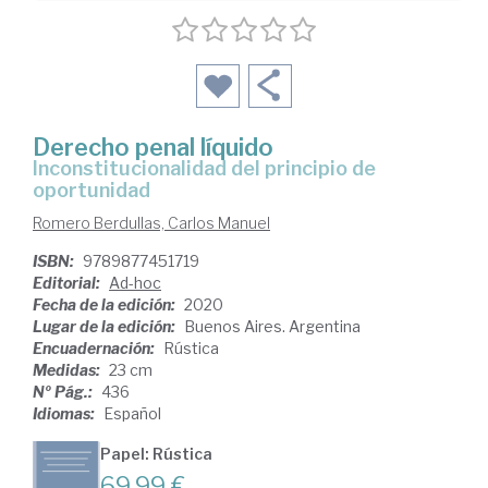
Derecho penal líquido
inconstitucionalidad del principio de
oportunidad
Romero Berdullas, Carlos Manuel
ISBN:
9789877451719
Editorial:
Ad-hoc
Fecha de la edición:
2020
Lugar de la edición:
Buenos Aires. Argentina
Encuadernación:
Rústica
Medidas:
23 cm
Nº Pág.:
436
Idiomas:
Español
Papel: Rústica
69,99 €