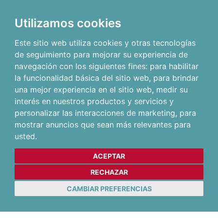
Utilizamos cookies
Este sitio web utiliza cookies y otras tecnologías
de seguimiento para mejorar su experiencia de
navegación con los siguientes fines:
para habilitar
la funcionalidad básica del sitio web
,
para brindar
una mejor experiencia en el sitio web
,
medir su
interés en nuestros productos y servicios y
personalizar las interacciones de marketing
,
para
mostrar anuncios que sean más relevantes para
usted
.
ACEPTAR
RECHAZAR
CAMBIAR PREFERENCIAS