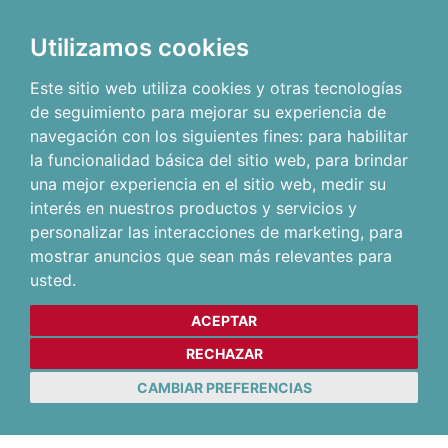
Utilizamos cookies
Este sitio web utiliza cookies y otras tecnologías
de seguimiento para mejorar su experiencia de
navegación con los siguientes fines:
para habilitar
la funcionalidad básica del sitio web
,
para brindar
una mejor experiencia en el sitio web
,
medir su
interés en nuestros productos y servicios y
personalizar las interacciones de marketing
,
para
mostrar anuncios que sean más relevantes para
usted
.
ACEPTAR
RECHAZAR
CAMBIAR PREFERENCIAS