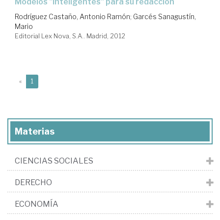
modelos "inteligentes" para su redacción
Rodríguez Castaño, Antonio Ramón
;
Garcés Sanagustín,
Mario
Editorial Lex Nova, S.A.. Madrid, 2012
(current)
«
1
Materias
CIENCIAS SOCIALES
DERECHO
ECONOMÍA