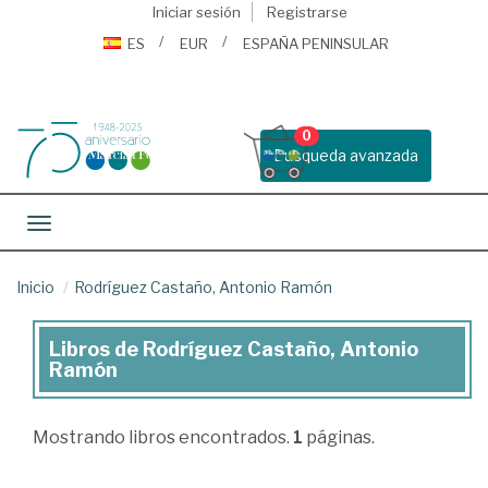
Iniciar sesión
Registrarse
ES
EUR
ESPAÑA PENINSULAR
0
Busqueda avanzada
Toggle navigation
Inicio
Rodríguez Castaño, Antonio Ramón
Libros de Rodríguez Castaño, Antonio
Libros
Ramón
de
Rodríguez
Mostrando
libros encontrados.
1
páginas.
Castaño,