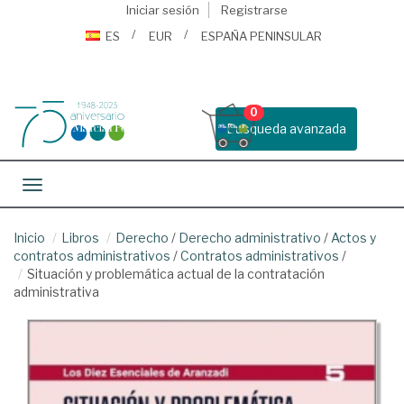
Iniciar sesión
Registrarse
ES
EUR
ESPAÑA PENINSULAR
0
Busqueda avanzada
Toggle navigation
Inicio
Libros
Derecho
/
Derecho administrativo
/
Actos y
contratos administrativos
/
Contratos administrativos
/
Situación y problemática actual de la contratación
administrativa