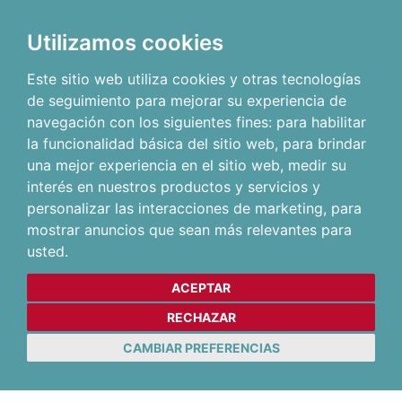
Utilizamos cookies
Este sitio web utiliza cookies y otras tecnologías
de seguimiento para mejorar su experiencia de
navegación con los siguientes fines:
para habilitar
la funcionalidad básica del sitio web
,
para brindar
una mejor experiencia en el sitio web
,
medir su
interés en nuestros productos y servicios y
personalizar las interacciones de marketing
,
para
mostrar anuncios que sean más relevantes para
usted
.
ACEPTAR
RECHAZAR
CAMBIAR PREFERENCIAS