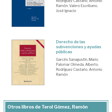
Rodríguez Castaño, Antonio
Ramón
;
Valero Escribano,
José Ignacio
Derecho de las
subvenciones y ayudas
públicas
Garcés Sanagustín, Mario
;
Palomar Olmeda, Alberto
;
Rodríguez Castaño, Antonio
Ramón
Otros libros de Terol Gómez, Ramón