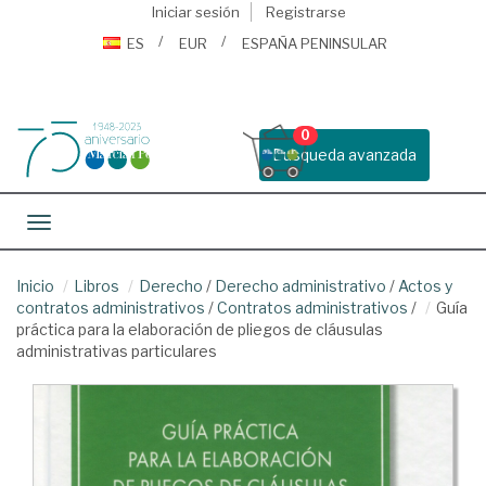
Iniciar sesión
Registrarse
ES
EUR
ESPAÑA PENINSULAR
0
Busqueda avanzada
Toggle navigation
Inicio
Libros
Derecho
/
Derecho administrativo
/
Actos y
contratos administrativos
/
Contratos administrativos
/
Guía
práctica para la elaboración de pliegos de cláusulas
administrativas particulares