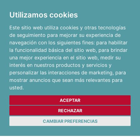
Utilizamos cookies
Este sitio web utiliza cookies y otras tecnologías
de seguimiento para mejorar su experiencia de
navegación con los siguientes fines:
para habilitar
la funcionalidad básica del sitio web
,
para brindar
una mejor experiencia en el sitio web
,
medir su
interés en nuestros productos y servicios y
personalizar las interacciones de marketing
,
para
mostrar anuncios que sean más relevantes para
usted
.
ACEPTAR
RECHAZAR
CAMBIAR PREFERENCIAS