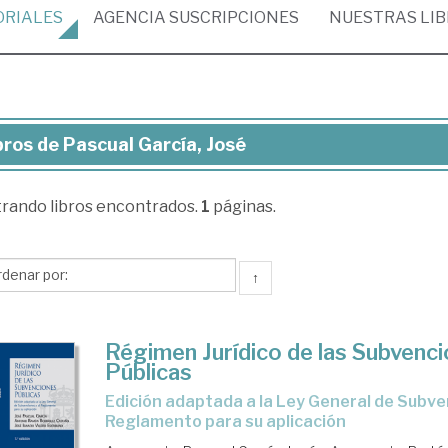
ORIALES
AGENCIA
SUSCRIPCIONES
NUESTRAS
LI
bros de Pascual García, José
ros
trando
libros encontrados.
1
páginas.
scual
cía,
sé
↑
Régimen Jurídico de las Subvenc
Públicas
Edición adaptada a la Ley General de Subvenciones y al
Reglamento para su aplicación