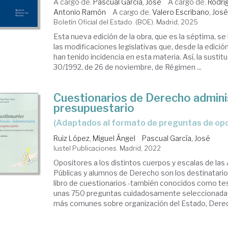
A cargo de.
Pascual García, José
A cargo de.
Rodrí
Antonio Ramón
A cargo de.
Valero Escribano, José
Boletín Oficial del Estado. (BOE). Madrid, 2025
Esta nueva edición de la obra, que es la séptima, s
las modificaciones legislativas que, desde la edició
han tenido incidencia en esta materia. Así, la sustit
30/1992, de 26 de noviembre, de Régimen ...
Cuestionarios de Derecho admini
presupuestario
(adaptados al formato de preguntas de opo
Ruiz López, Miguel Ángel
Pascual García, José
Iustel Publicaciones. Madrid, 2022
Opositores a los distintos cuerpos y escalas de las
Públicas y alumnos de Derecho son los destinatario
libro de cuestionarios -también conocidos como tes
unas 750 preguntas cuidadosamente seleccionada
más comunes sobre organización del Estado, Derech