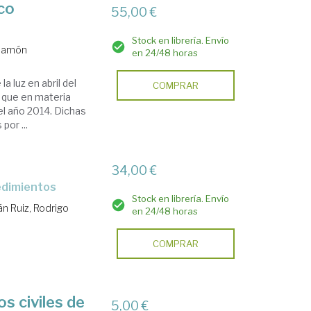
co
55,00 €
Stock en librería. Envío
 Ramón
en 24/48 horas
a luz en abril del
COMPRAR
s que en materia
el año 2014. Dichas
or ...
34,00 €
cedimientos
Stock en librería. Envío
n Ruiz, Rodrigo
en 24/48 horas
COMPRAR
os civiles de
5,00 €