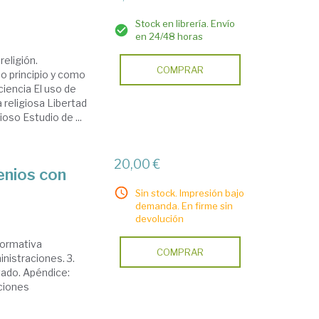
Stock en librería. Envío
en 24/48 horas
religión.
COMPRAR
o principio y como
iencia El uso de
 religiosa Libertad
ioso Estudio de ...
20,00 €
enios con
Sin stock. Impresión bajo
demanda. En firme sin
devolución
normativa
COMPRAR
nistraciones. 3.
ado. Apéndice:
aciones