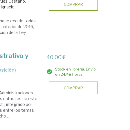
guez Castaño,
COMPRAR
 Ignacio
e hace eco de todas
n anterior de 2016,
ución de la Ley
strativo y
40,00 €
Stock en librería. Envío
sición)
en 24/48 horas
COMPRAR
 Administraciones
s naturales de este
t-, integrado por
s entre los temas
o ...