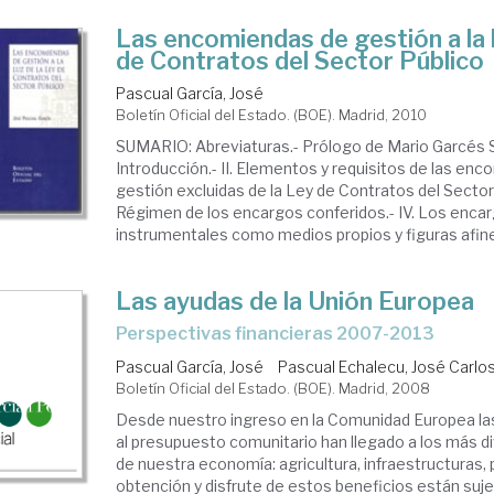
Las encomiendas de gestión a la l
de Contratos del Sector Público
Pascual García, José
Boletín Oficial del Estado. (BOE). Madrid, 2010
SUMARIO: Abreviaturas.- Prólogo de Mario Garcés Sa
Introducción.- II. Elementos y requisitos de las en
gestión excluidas de la Ley de Contratos del Sector P
Régimen de los encargos conferidos.- IV. Los enca
instrumentales como medios propios y figuras afines
Las ayudas de la Unión Europea
perspectivas financieras 2007-2013
Pascual García, José
Pascual Echalecu, José Carlo
Boletín Oficial del Estado. (BOE). Madrid, 2008
Desde nuestro ingreso en la Comunidad Europea la
al presupuesto comunitario han llegado a los más 
de nuestra economía: agricultura, infraestructuras,
obtención y disfrute de estos beneficios están suj