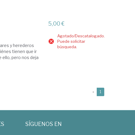
5,00 €
Agotado/Descatalogado.
Puede solicitar
liares y herederos
búsqueda.
iénes tienen que ir
e ello, pero nos deja
(current)
«
1
ES
SÍGUENOS EN