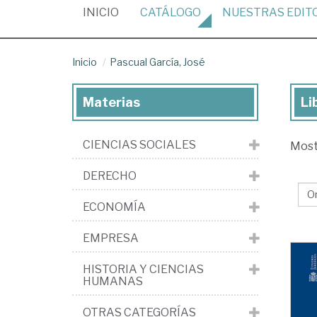
(CURRENT)
INICIO
CATÁLOGO
NUESTRAS
EDIT
Inicio
Pascual García, José
Materias
Li
Lib
de
CIENCIAS SOCIALES
Mos
Pa
Gar
DERECHO
Jo
ECONOMÍA
EMPRESA
HISTORIA Y CIENCIAS
HUMANAS
OTRAS CATEGORÍAS