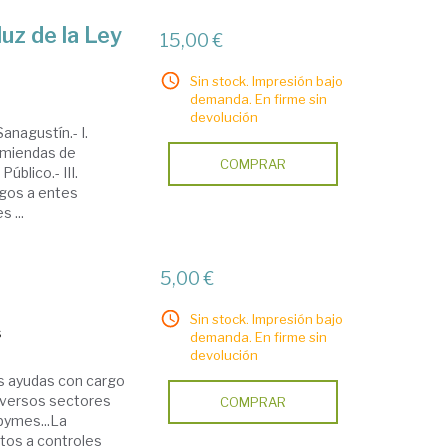
uz de la Ley
15,00 €
Sin stock. Impresión bajo
demanda. En firme sin
devolución
nagustín.- I.
comiendas de
COMPRAR
úblico.- III.
rgos a entes
 ...
5,00 €
Sin stock. Impresión bajo
s
demanda. En firme sin
devolución
s ayudas con cargo
diversos sectores
COMPRAR
 pymes...La
etos a controles