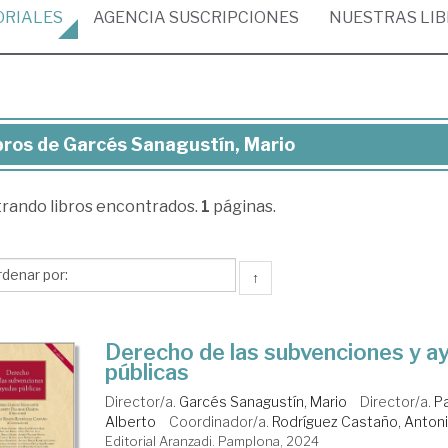
ORIALES
AGENCIA
SUSCRIPCIONES
NUESTRAS
LI
bros de Garcés Sanagustín, Mario
ros
trando
libros encontrados.
1
páginas.
rcés
agustín,
rio
↑
Derecho de las subvenciones y a
públicas
Director/a.
Garcés Sanagustín, Mario
Director/a.
P
Alberto
Coordinador/a.
Rodríguez Castaño, Anto
Editorial Aranzadi. Pamplona, 2024