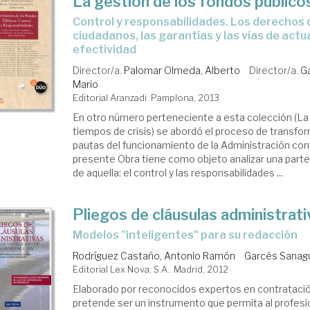
La gestión de los fondos público
control y responsabilidades. Los derechos de los
ciudadanos, las garantías y las vías de actu
efectividad
Director/a.
Palomar Olmeda, Alberto
Director/a.
G
Mario
Editorial Aranzadi. Pamplona, 2013
En otro número perteneciente a esta colección (La
tiempos de crisis) se abordó el proceso de transfor
pautas del funcionamiento de la Administración con
presente Obra tiene como objeto analizar una par
de aquella: el control y las responsabilidades ...
Pliegos de cláusulas administrat
modelos "inteligentes" para su redacción
Rodríguez Castaño, Antonio Ramón
Garcés Sanagu
Editorial Lex Nova, S.A.. Madrid, 2012
Elaborado por reconocidos expertos en contratación
pretende ser un instrumento que permita al profesio