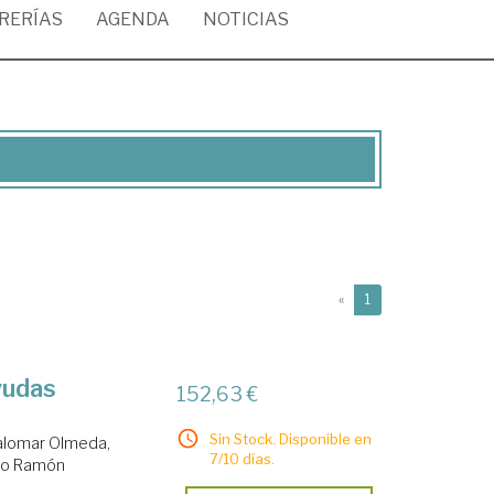
BRERÍAS
AGENDA
NOTICIAS
(current)
«
1
yudas
152,63 €
Sin Stock. Disponible en
alomar Olmeda,
7/10 días.
nio Ramón