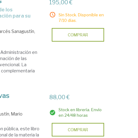
s
195,00 €
Sin Stock. Disponible en
ación para su
7/10 días.
arcés Sanagustín,
COMPRAR
 Administración en
mación de las
vencional. La
te complementaria
ivas
88,00 €
Stock en librería. Envío
stín, Mario
en 24/48 horas
 pública, este libro
COMPRAR
nal de la materia la