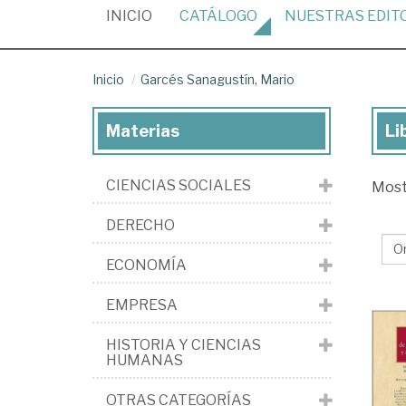
(CURRENT)
INICIO
CATÁLOGO
NUESTRAS
EDIT
Inicio
Garcés Sanagustín, Mario
Materias
Li
Lib
de
CIENCIAS SOCIALES
Mos
Ga
San
DERECHO
Ma
ECONOMÍA
EMPRESA
HISTORIA Y CIENCIAS
HUMANAS
OTRAS CATEGORÍAS