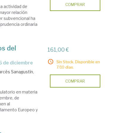
COMPRAR
la actividad de
mayor relación
er subvencional ha
sprudencia ordinaria
os del
161,00 €
Sin Stock. Disponible en
6 de diciembre
7/10 días.
arcés Sanagustín,
COMPRAR
ulatorio en materia
iembre, de
nen al
arlamento Europeo y