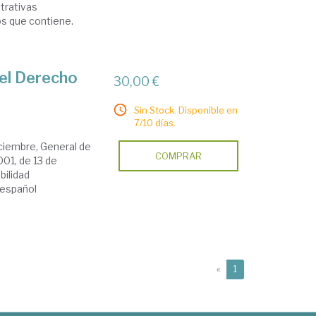
strativas
os que contiene.
 el Derecho
30,00 €
Sin Stock. Disponible en
7/10 días.
iciembre, General de
COMPRAR
001, de 13 de
bilidad
 español
(current)
«
1