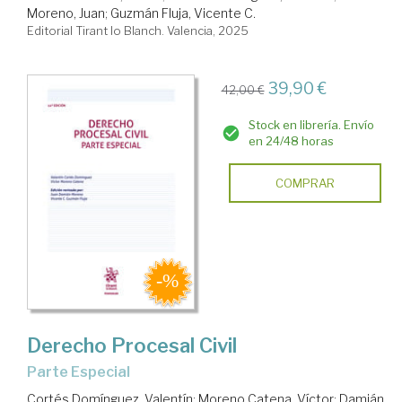
Moreno, Juan
;
Guzmán Fluja, Vicente C.
Editorial Tirant lo Blanch. Valencia, 2025
39,90 €
42,00 €
Stock en librería. Envío
en 24/48 horas
COMPRAR
Derecho Procesal Civil
Parte Especial
Cortés Domínguez, Valentín
;
Moreno Catena, Víctor
;
Damián