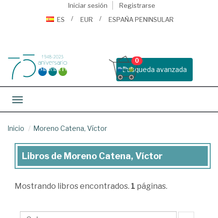
Iniciar sesión
Registrarse
ES
EUR
ESPAÑA PENINSULAR
0
Busqueda avanzada
Toggle navigation
Inicio
Moreno Catena, Víctor
Libros de Moreno Catena, Víctor
Libros
de
Mostrando
libros encontrados.
1
páginas.
Moreno
Catena,