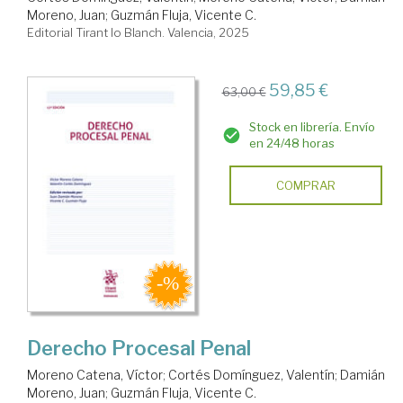
Moreno, Juan
;
Guzmán Fluja, Vicente C.
Editorial Tirant lo Blanch. Valencia, 2025
59,85 €
63,00 €
Stock en librería. Envío
en 24/48 horas
COMPRAR
Derecho Procesal Penal
Moreno Catena, Víctor
;
Cortés Domínguez, Valentín
;
Damián
Moreno, Juan
;
Guzmán Fluja, Vicente C.