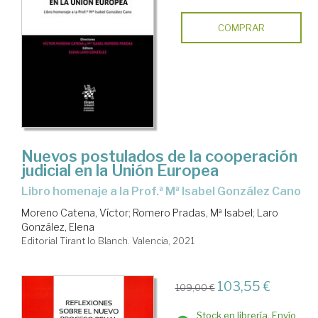
COMPRAR
Nuevos postulados de la cooperación
judicial en la Unión Europea
Libro homenaje a la Prof.ª Mª Isabel González Cano
Moreno Catena, Víctor
;
Romero Pradas, Mª Isabel
;
Laro
González, Elena
Editorial Tirant lo Blanch. Valencia, 2021
103,55 €
109,00 €
Stock en librería. Envío