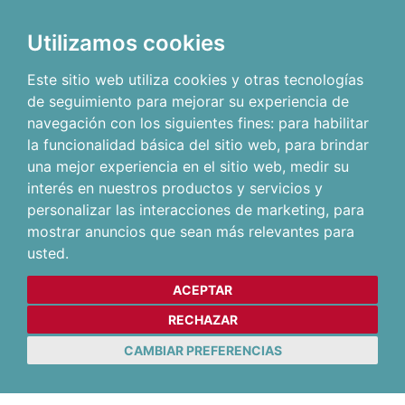
Utilizamos cookies
Este sitio web utiliza cookies y otras tecnologías
de seguimiento para mejorar su experiencia de
navegación con los siguientes fines:
para habilitar
la funcionalidad básica del sitio web
,
para brindar
una mejor experiencia en el sitio web
,
medir su
interés en nuestros productos y servicios y
personalizar las interacciones de marketing
,
para
mostrar anuncios que sean más relevantes para
usted
.
ACEPTAR
RECHAZAR
CAMBIAR PREFERENCIAS