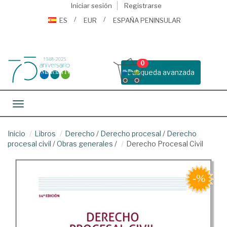
Iniciar sesión
Registrarse
ES
EUR
ESPAÑA PENINSULAR
0
Busqueda avanzada
Toggle navigation
Inicio
Libros
Derecho
/
Derecho procesal
/
Derecho
procesal civil
/
Obras generales
/
Derecho Procesal Civil