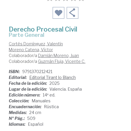
Derecho Procesal Civil
Parte General
Cortés Domínguez, Valentín
Moreno Catena, Víctor
Colaborador/a
Damián Moreno, Juan
Colaborador/a
Guzmán Fluja, Vicente C.
ISBN:
9791370212421
Editorial:
Editorial Tirant lo Blanch
Fecha de la edición:
2025
Lugar de la edición:
Valencia. España
Edición número:
14ª ed.
Colección:
Manuales
Encuadernación:
Rústica
Medidas:
24 cm
Nº Pág.:
509
Idiomas:
Español