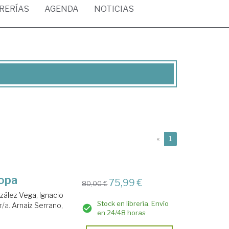
BRERÍAS
AGENDA
NOTICIAS
(current)
«
1
ropa
75,99 €
80,00 €
zález Vega, Ignacio
Stock en librería. Envío
r/a.
Arnaiz Serrano,
en 24/48 horas