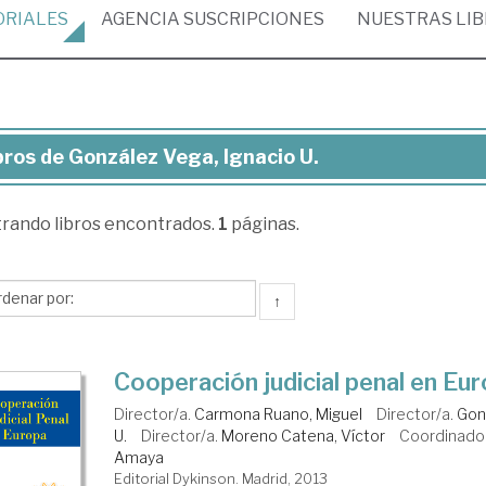
ORIALES
AGENCIA
SUSCRIPCIONES
NUESTRAS
LI
bros de González Vega, Ignacio U.
ros
trando
libros encontrados.
1
páginas.
nzález
ga,
acio
↑
Cooperación judicial penal en Eu
Director/a.
Carmona Ruano, Miguel
Director/a.
Gon
U.
Director/a.
Moreno Catena, Víctor
Coordinado
Amaya
Editorial Dykinson. Madrid, 2013