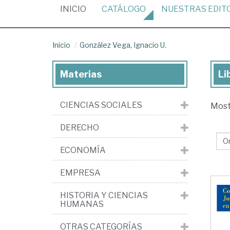
(CURRENT)
INICIO
CATÁLOGO
NUESTRAS
EDIT
Inicio
González Vega, Ignacio U.
Materias
Li
Lib
de
CIENCIAS SOCIALES
Mos
Go
Ve
DERECHO
Ign
ECONOMÍA
U.
EMPRESA
HISTORIA Y CIENCIAS
HUMANAS
OTRAS CATEGORÍAS