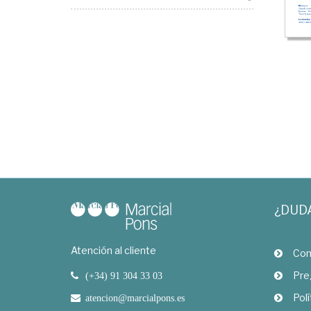
¿DUD
Atención al cliente
Com
Pre
(+34) 91 304 33 03
Polí
atencion@marcialpons.es