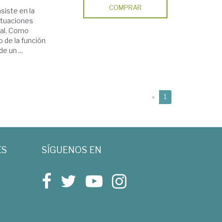
COMPRAR
nsiste en la
actuaciones
rial. Como
o de la función
e un ...
(current)
«
1
ES
SÍGUENOS EN