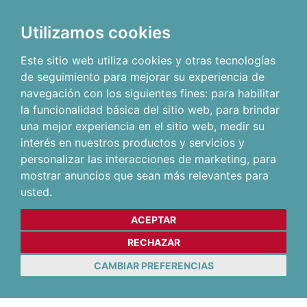
Utilizamos cookies
Este sitio web utiliza cookies y otras tecnologías
de seguimiento para mejorar su experiencia de
navegación con los siguientes fines:
para habilitar
la funcionalidad básica del sitio web
,
para brindar
una mejor experiencia en el sitio web
,
medir su
interés en nuestros productos y servicios y
personalizar las interacciones de marketing
,
para
mostrar anuncios que sean más relevantes para
usted
.
ACEPTAR
RECHAZAR
CAMBIAR PREFERENCIAS