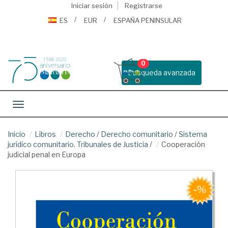
Iniciar sesión
Registrarse
ES
EUR
ESPAÑA PENINSULAR
0
Busqueda avanzada
Toggle navigation
Inicio
Libros
Derecho
/
Derecho comunitario
/
Sistema
jurídico comunitario. Tribunales de Justicia
/
Cooperación
judicial penal en Europa