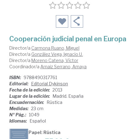
Cooperación judicial penal en Europa
Director/a
Carmona Ruano, Miguel
Director/a
González Vega, Ignacio U.
Director/a
Moreno Catena, Víctor
Coordinador/a
Arnaiz Serrano, Amaya
ISBN:
9788490317761
Editorial:
Editorial Dykinson
Fecha de la edición:
2013
Lugar de la edición:
Madrid. España
Encuadernación:
Rústica
Medidas:
23 cm
Nº Pág.:
1049
Idiomas:
Español
Papel: Rústica