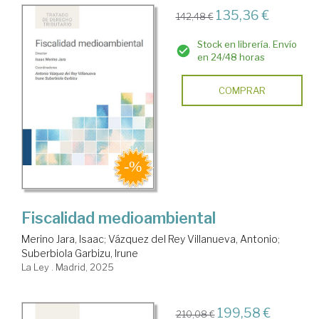
135,36 €
142,48 €
Stock en librería. Envío
en 24/48 horas
COMPRAR
Fiscalidad medioambiental
Merino Jara, Isaac
;
Vázquez del Rey Villanueva, Antonio
;
Suberbiola Garbizu, Irune
La Ley . Madrid, 2025
199,58 €
210,08 €