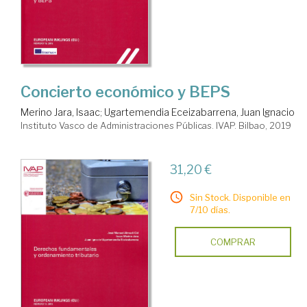
Concierto económico y BEPS
Merino Jara, Isaac
;
Ugartemendia Eceizabarrena, Juan Ignacio
Instituto Vasco de Administraciones Públicas. IVAP. Bilbao, 2019
31,20 €
Sin Stock. Disponible en
7/10 días.
COMPRAR