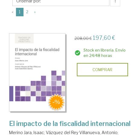
Isaac
↑
(current)
«
1
2
»
197,60 €
208,00 €
Stock en librería. Envío
en 24/48 horas
COMPRAR
El impacto de la fiscalidad internacional
Merino Jara, Isaac
;
Vázquez del Rey Villanueva, Antonio
;