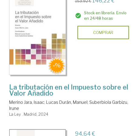
146,22 €
153,92 €
Stock en librería. Envío
en 24/48 horas
COMPRAR
La tributación en el Impuesto sobre el
Valor Añadido
Merino Jara, Isaac
;
Lucas Durán, Manuel
;
Suberbiola Garbizu,
Irune
La Ley . Madrid, 2024
94,64 €