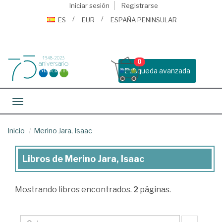
Iniciar sesión
Registrarse
ES
EUR
ESPAÑA PENINSULAR
0
Busqueda avanzada
Toggle navigation
Inicio
Merino Jara, Isaac
Libros de Merino Jara, Isaac
Libros
de
Mostrando
libros encontrados.
2
páginas.
Merino
Jara,