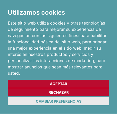
Utilizamos cookies
Este sitio web utiliza cookies y otras tecnologías
de seguimiento para mejorar su experiencia de
navegación con los siguientes fines:
para habilitar
la funcionalidad básica del sitio web
,
para brindar
una mejor experiencia en el sitio web
,
medir su
interés en nuestros productos y servicios y
personalizar las interacciones de marketing
,
para
mostrar anuncios que sean más relevantes para
usted
.
ACEPTAR
RECHAZAR
CAMBIAR PREFERENCIAS