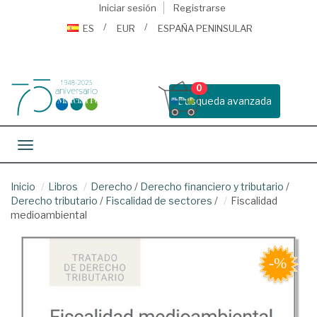
Iniciar sesión
Registrarse
ES
EUR
ESPAÑA PENINSULAR
0
Busqueda avanzada
Toggle navigation
Inicio
Libros
Derecho
/
Derecho financiero y tributario
/
Derecho tributario
/
Fiscalidad de sectores
/
Fiscalidad
medioambiental