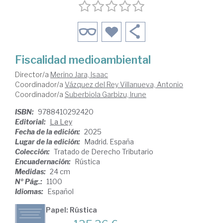
Fiscalidad medioambiental
Director/a
Merino Jara, Isaac
Coordinador/a
Vázquez del Rey Villanueva, Antonio
Coordinador/a
Suberbiola Garbizu, Irune
ISBN:
9788410292420
Editorial:
La Ley
Fecha de la edición:
2025
Lugar de la edición:
Madrid. España
Colección:
Tratado de Derecho Tributario
Encuadernación:
Rústica
Medidas:
24 cm
Nº Pág.:
1100
Idiomas:
Español
Papel: Rústica