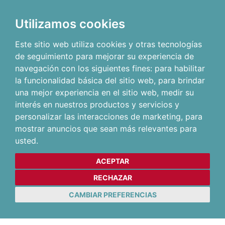
Utilizamos cookies
Este sitio web utiliza cookies y otras tecnologías
de seguimiento para mejorar su experiencia de
navegación con los siguientes fines:
para habilitar
la funcionalidad básica del sitio web
,
para brindar
una mejor experiencia en el sitio web
,
medir su
interés en nuestros productos y servicios y
personalizar las interacciones de marketing
,
para
mostrar anuncios que sean más relevantes para
usted
.
ACEPTAR
RECHAZAR
CAMBIAR PREFERENCIAS