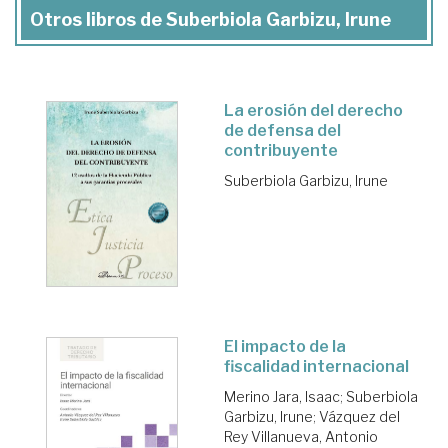
Otros libros de Suberbiola Garbizu, Irune
La erosión del derecho
de defensa del
contribuyente
Suberbiola Garbizu, Irune
El impacto de la
fiscalidad internacional
Merino Jara, Isaac
;
Suberbiola
Garbizu, Irune
;
Vázquez del
Rey Villanueva, Antonio