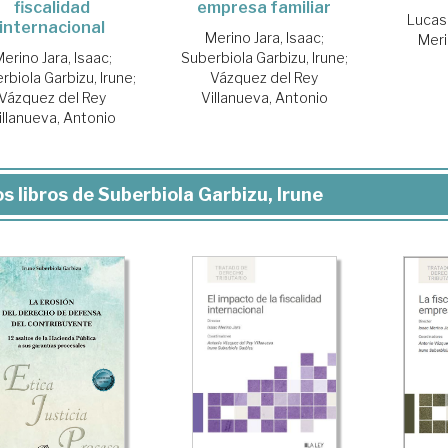
fiscalidad
empresa familiar
Lucas
internacional
Merino Jara, Isaac
;
Meri
erino Jara, Isaac
;
Suberbiola Garbizu, Irune
;
rbiola Garbizu, Irune
;
Vázquez del Rey
Vázquez del Rey
Villanueva, Antonio
illanueva, Antonio
s libros de Suberbiola Garbizu, Irune