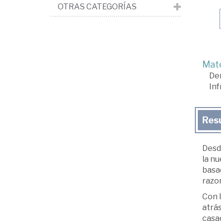
OTRAS CATEGORÍAS
Mate
De
Inf
Res
Desde
la nu
basa
razo
Con l
atrás
casac