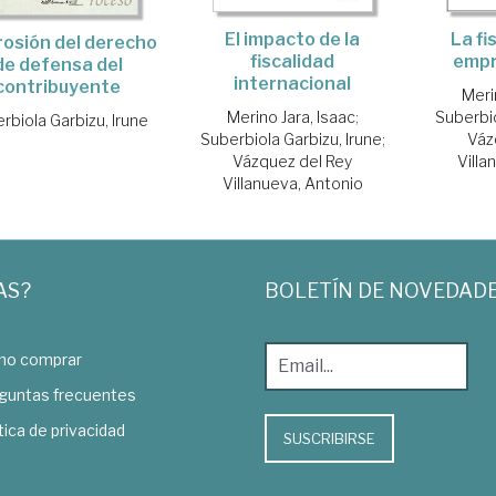
El impacto de la
La fi
rosión del derecho
fiscalidad
empr
de defensa del
internacional
contribuyente
Meri
Merino Jara, Isaac
;
Suberbio
rbiola Garbizu, Irune
Suberbiola Garbizu, Irune
;
Váz
Vázquez del Rey
Villa
Villanueva, Antonio
AS?
BOLETÍN DE NOVEDAD
o comprar
guntas frecuentes
tica de privacidad
SUSCRIBIRSE