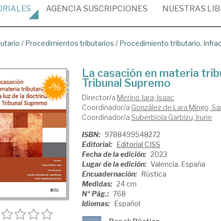
ORIALES
AGENCIA
SUSCRIPCIONES
NUESTRAS
LI
butario
/
Procedimientos tributarios
/
Procedimiento tributario. Infr
La casación en materia tribut
Tribunal Supremo
Director/a
Merino Jara, Isaac
Coordinador/a
González de Lara Mingo, Sa
Coordinador/a
Suberbiola Garbizu, Irune
ISBN:
9788499548272
Editorial:
Editorial CISS
Fecha de la edición:
2023
Lugar de la edición:
Valencia. España
Encuadernación:
Rústica
Medidas:
24 cm
Nº Pág.:
768
Idiomas:
Español