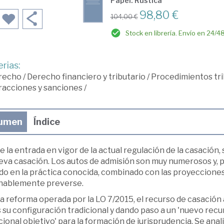
Papel: Rústica
98,80 €
104,00 €
Stock en librería. Envío en 24/4
rias:
recho
/
Derecho financiero y tributario
/
Procedimientos tri
racciones y sanciones
/
umen
Índice
 la entrada en vigor de la actual regulación de la casació
eva casación. Los autos de admisión son muy numerosos y, po
do en la práctica conocida, combinado con las proyecciones
nablemente preverse.
a reforma operada por la LO 7/2015, el recurso de casación
 su configuración tradicional y dando paso a un 'nuevo recur
ional objetivo' para la formación de jurisprudencia. Se anali