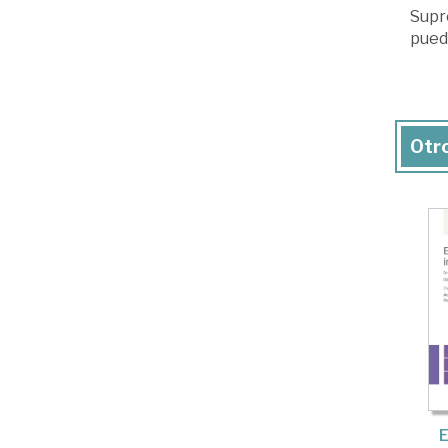
Supre
pued
Otro
E