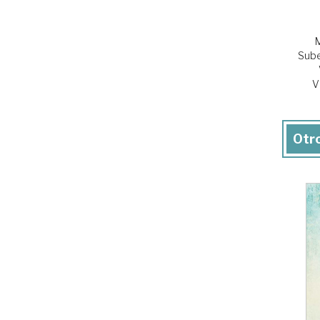
M
Sube
V
Otro