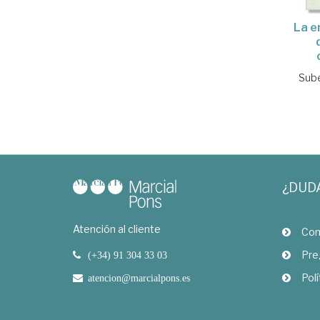
La e
Sube
¿DUD
Atención al cliente
Com
Pre
(+34) 91 304 33 03
Polí
atencion@marcialpons.es