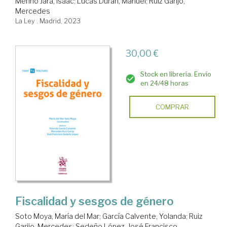
Merino Jara, Isaac
;
Lucas Durán, Manuel
;
Ruiz Garijo,
Mercedes
La Ley . Madrid, 2023
30,00 €
Stock en librería. Envío
en 24/48 horas
COMPRAR
Fiscalidad y sesgos de género
Soto Moya, María del Mar
;
García Calvente, Yolanda
;
Ruiz
Garijo, Mercedes
;
Sedeño López, José Francisco