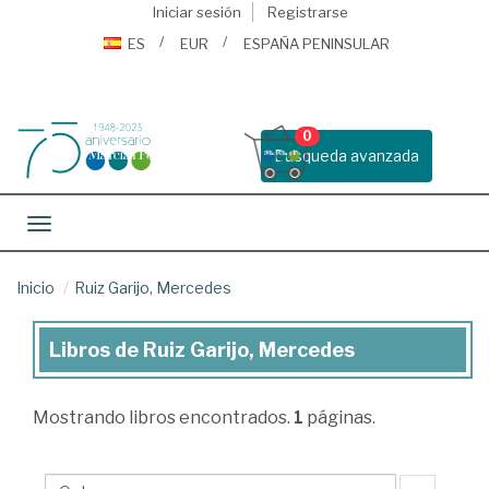
Iniciar sesión
Registrarse
ES
EUR
ESPAÑA PENINSULAR
0
Busqueda avanzada
Toggle navigation
Inicio
Ruiz Garijo, Mercedes
Libros de Ruiz Garijo, Mercedes
Libros
de
Mostrando
libros encontrados.
1
páginas.
Ruiz
Garijo,