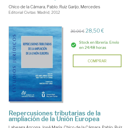
Chico de la Cámara, Pablo
;
Ruiz Garijo, Mercedes
Editorial Civitas. Madrid, 2012
28,50 €
30,00 €
Stock en librería. Envío
en 24/48 horas
COMPRAR
Repercusiones tributarias de la
ampliación de la Unión Europea
Labeaga Azcona, José María
;
Chico de la Cámara, Pablo
;
Ruiz