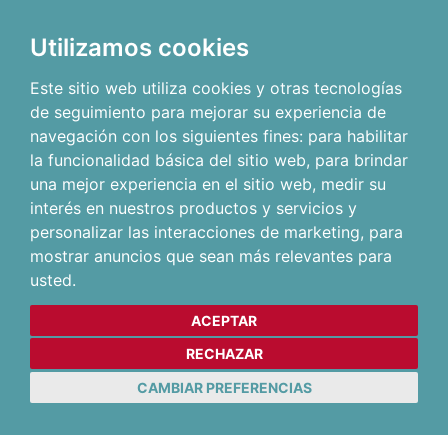
Utilizamos cookies
Este sitio web utiliza cookies y otras tecnologías
de seguimiento para mejorar su experiencia de
navegación con los siguientes fines:
para habilitar
la funcionalidad básica del sitio web
,
para brindar
una mejor experiencia en el sitio web
,
medir su
interés en nuestros productos y servicios y
personalizar las interacciones de marketing
,
para
mostrar anuncios que sean más relevantes para
usted
.
ACEPTAR
RECHAZAR
CAMBIAR PREFERENCIAS