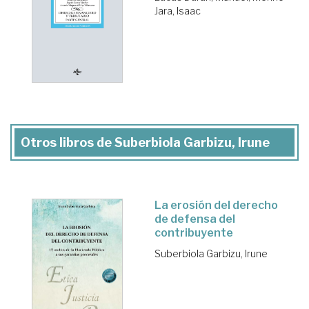
Jara, Isaac
Otros libros de Suberbiola Garbizu, Irune
La erosión del derecho
de defensa del
contribuyente
Suberbiola Garbizu, Irune