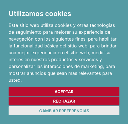
Utilizamos cookies
Este sitio web utiliza cookies y otras tecnologías
de seguimiento para mejorar su experiencia de
navegación con los siguientes fines:
para habilitar
la funcionalidad básica del sitio web
,
para brindar
una mejor experiencia en el sitio web
,
medir su
interés en nuestros productos y servicios y
personalizar las interacciones de marketing
,
para
mostrar anuncios que sean más relevantes para
usted
.
ACEPTAR
RECHAZAR
CAMBIAR PREFERENCIAS