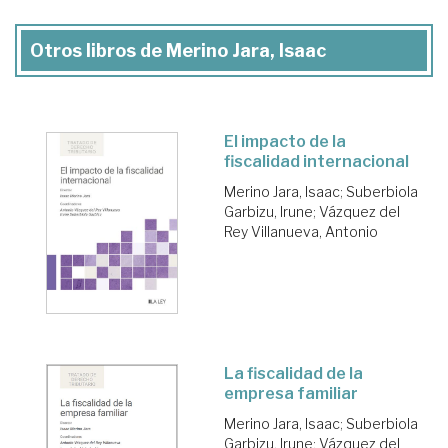
Otros libros de Merino Jara, Isaac
El impacto de la
fiscalidad internacional
Merino Jara, Isaac
;
Suberbiola
Garbizu, Irune
;
Vázquez del
Rey Villanueva, Antonio
La fiscalidad de la
empresa familiar
Merino Jara, Isaac
;
Suberbiola
Garbizu, Irune
;
Vázquez del