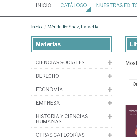
(CURRENT)
INICIO
CATÁLOGO
NUESTRAS
EDIT
Inicio
Mérida Jiménez, Rafael M.
Materias
Li
Lib
de
CIENCIAS SOCIALES
Mos
Mé
Jim
DERECHO
Raf
ECONOMÍA
M.
EMPRESA
HISTORIA Y CIENCIAS
HUMANAS
OTRAS CATEGORÍAS