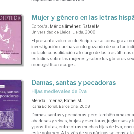
Mujer y género en las letras hisp
Editor/a .
Mérida Jiménez, Rafael M.
Universidad de Lleida. Lleida, 2008
El presente volumen de Scriptura se consagra a un
investigación que ha venido gozando de una tan ind
notable consolidación a lo largo de las tres últimas 
estudios sobre las mujeres y sobre los géneros sex
monográfico recoge ...
Damas, santas y pecadoras
hijas medievales de Eva
Mérida Jiménez, Rafael M.
Icaria Editorial. Barcelona, 2008
Damas, santas y pecadoras, pero también amazonas
abadesas y reinas, brujas y escritoras, juglaresas y 
y prostitutas, entre otras muchas hijas de Eva, enc
este volumen. A través de sus páginas se constata