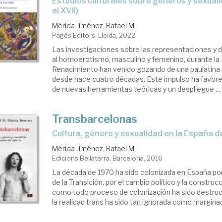
estudios culturales sobre géneros y sexualidades (siglos X
al XVII)
Mérida Jiménez, Rafael M.
Pagès Editors. Lleida, 2022
Las investigaciones sobre las representaciones y 
al homoerotismo, masculino y femenino, durante la 
Renacimiento han venido gozando de una paulatina
desde hace cuatro décadas. Este impulso ha favorec
de nuevas herramientas teóricas y un despliegue ...
Transbarcelonas
cultura, género y sexualidad en la España de
Mérida Jiménez, Rafael M.
Edicions Bellaterra. Barcelona, 2016
La década de 1970 ha sido colonizada en España por 
de la Transición, por el cambio político y la constru
como todo proceso de colonización ha sido destruc
la realidad trans ha sido tan ignorada como marginada