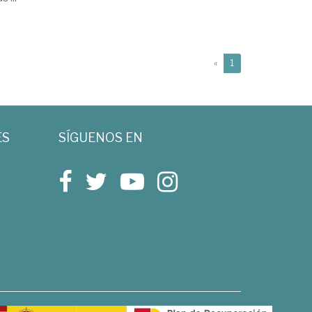
(current)
«
1
ES
SÍGUENOS EN