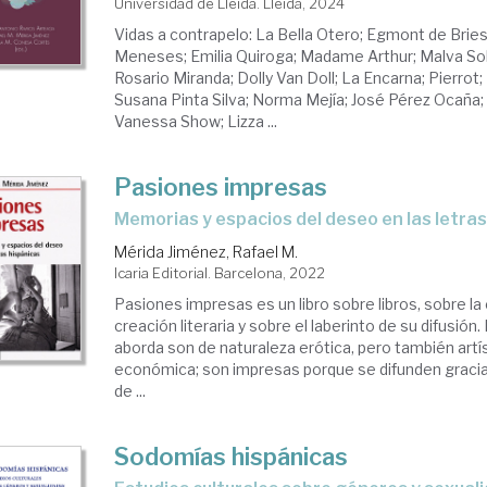
Universidad de Lleida. Lleida, 2024
Vidas a contrapelo: La Bella Otero; Egmont de Bries;
Meneses; Emilia Quiroga; Madame Arthur; Malva Solí
Rosario Miranda; Dolly Van Doll; La Encarna; Pierrot
Susana Pinta Silva; Norma Mejía; José Pérez Ocaña;
Vanessa Show; Lizza ...
Pasiones impresas
memorias y espacios del deseo en las letra
Mérida Jiménez, Rafael M.
Icaria Editorial. Barcelona, 2022
Pasiones impresas es un libro sobre libros, sobre la
creación literaria y sobre el laberinto de su difusión
aborda son de naturaleza erótica, pero también artíst
económica; son impresas porque se difunden gracias
de ...
Sodomías hispánicas