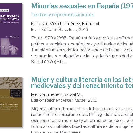
Minorías sexuales en España (1
textos y representaciones
Editor/a .
Mérida Jiménez, Rafael M.
Icaria Editorial. Barcelona, 2013
Entre 1970 y 1995, España sufrió y gozó un sinfín d
políticas, sociales, económicas y culturales de indu
También fueron veinticinco los años de luchas, victo
separan la promulgación de la Ley de Peligrosidad y 
Social (1970) y la ...
Mujer y cultura literaria en las let
medievales y del renacimiento t
Mérida Jiménez, Rafael M.
Edition Reichenberger. Kassel, 2011
Mujer y cultura literaria en las letras ibéricas mediev
renacimiento temprano es la bibliografía más compl
existente en el mercado y en el mundo académico i
torno a las múltiples facetas culturales de la mujer e
hispánicas del Medioevo ...