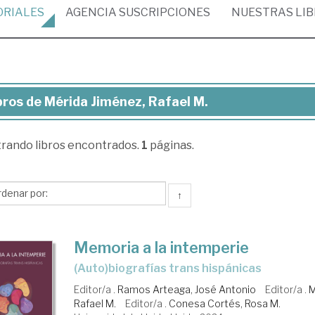
ORIALES
AGENCIA
SUSCRIPCIONES
NUESTRAS
LI
bros de Mérida Jiménez, Rafael M.
ros
trando
libros encontrados.
1
páginas.
rida
énez,
ael
↑
Memoria a la intemperie
(Auto)biografías trans hispánicas
Editor/a .
Ramos Arteaga, José Antonio
Editor/a .
M
Rafael M.
Editor/a .
Conesa Cortés, Rosa M.