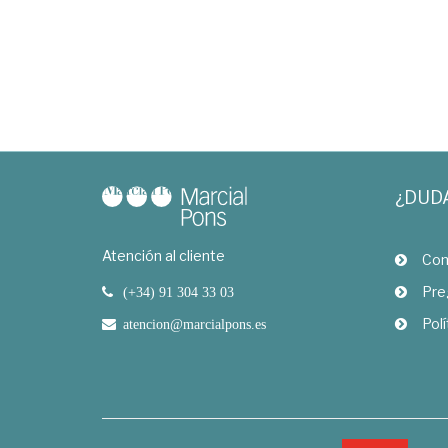
¿DUD
Atención al cliente
Com
Pre
(+34) 91 304 33 03
Polí
atencion@marcialpons.es