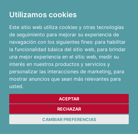
Utilizamos cookies
Este sitio web utiliza cookies y otras tecnologías
de seguimiento para mejorar su experiencia de
navegación con los siguientes fines:
para habilitar
la funcionalidad básica del sitio web
,
para brindar
una mejor experiencia en el sitio web
,
medir su
interés en nuestros productos y servicios y
personalizar las interacciones de marketing
,
para
mostrar anuncios que sean más relevantes para
usted
.
ACEPTAR
RECHAZAR
CAMBIAR PREFERENCIAS