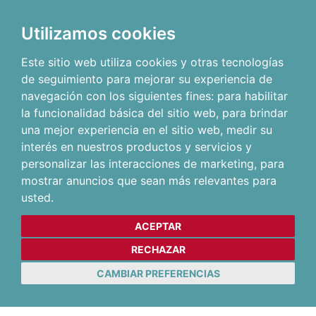
Utilizamos cookies
Este sitio web utiliza cookies y otras tecnologías
de seguimiento para mejorar su experiencia de
navegación con los siguientes fines:
para habilitar
la funcionalidad básica del sitio web
,
para brindar
una mejor experiencia en el sitio web
,
medir su
interés en nuestros productos y servicios y
personalizar las interacciones de marketing
,
para
mostrar anuncios que sean más relevantes para
usted
.
ACEPTAR
RECHAZAR
CAMBIAR PREFERENCIAS