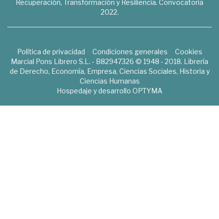
Recuperación, Transformación y Resiliencia. Convocatoria
2022.
Política de privacidad
Condiciones generales
Cookies
Marcial Pons Librero S.L. - B82947326 © 1948 - 2018. Librería
de Derecho, Economía, Empresa, Ciencias Sociales, Historia y
Ciencias Humanas
Hospedaje y desarrollo
OPTYMA