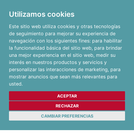
Utilizamos cookies
Este sitio web utiliza cookies y otras tecnologías
de seguimiento para mejorar su experiencia de
navegación con los siguientes fines:
para habilitar
la funcionalidad básica del sitio web
,
para brindar
una mejor experiencia en el sitio web
,
medir su
interés en nuestros productos y servicios y
personalizar las interacciones de marketing
,
para
mostrar anuncios que sean más relevantes para
usted
.
ACEPTAR
RECHAZAR
CAMBIAR PREFERENCIAS